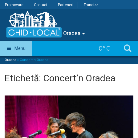
Promovare
Contact
Parteneri
Franciză
Oradea
0
°
C
Menu
Oradea
»
Concert'n Oradea
Etichetă:
Concert’n Oradea