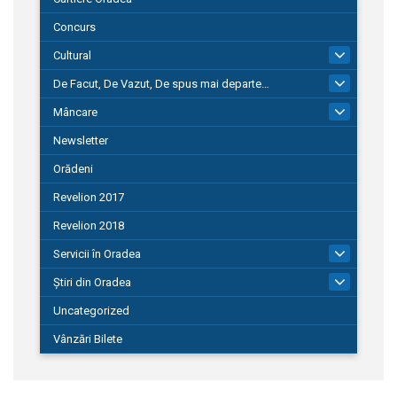
Concurs
Cultural
101
De Facut, De Vazut, De spus mai departe…
580
Mâncare
22
Newsletter
Orădeni
Revelion 2017
Revelion 2018
Servicii în Oradea
104
Știri din Oradea
1.127
Uncategorized
Vânzări Bilete