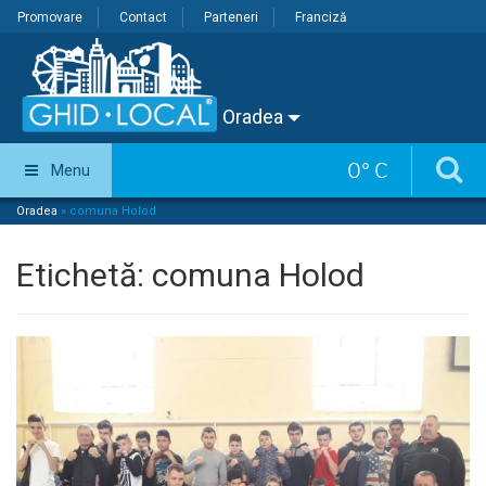
Promovare
Contact
Parteneri
Franciză
Oradea
0
°
C
Menu
Oradea
»
comuna Holod
Etichetă:
comuna Holod