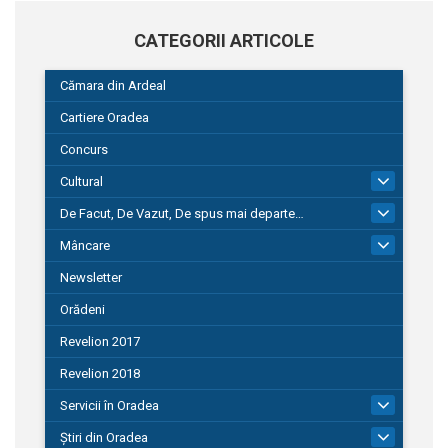
CATEGORII ARTICOLE
Cămara din Ardeal
Cartiere Oradea
Concurs
Cultural
101
De Facut, De Vazut, De spus mai departe…
580
Mâncare
22
Newsletter
Orădeni
Revelion 2017
Revelion 2018
Servicii în Oradea
104
Știri din Oradea
1.127