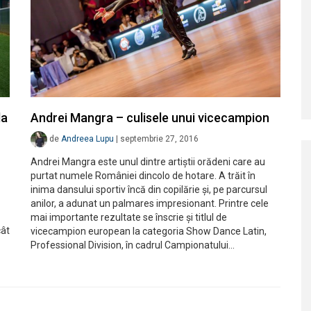
la
Andrei Mangra – culisele unui vicecampion
de
Andreea Lupu
|
septembrie 27, 2016
Andrei Mangra este unul dintre artiștii orădeni care au
purtat numele României dincolo de hotare. A trăit în
inima dansului sportiv încă din copilărie și, pe parcursul
anilor, a adunat un palmares impresionant. Printre cele
mai importante rezultate se înscrie și titlul de
cât
vicecampion european la categoria Show Dance Latin,
Professional Division, în cadrul Campionatului…