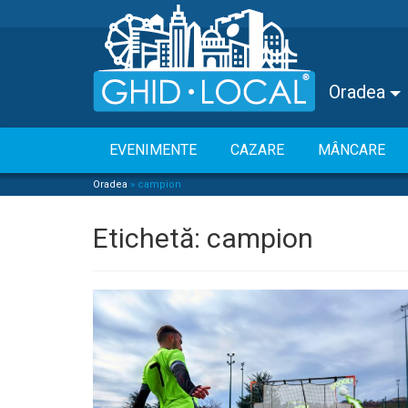
Oradea
EVENIMENTE
CAZARE
MÂNCARE
Oradea
»
campion
Etichetă:
campion