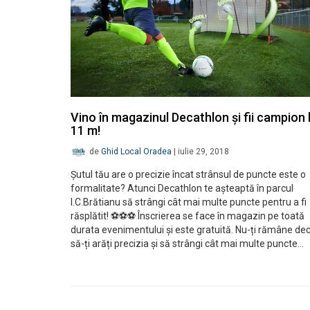
Vino în magazinul Decathlon și fii campion 
11 m!
de
Ghid Local Oradea
|
iulie 29, 2018
Șutul tău are o precizie încat strânsul de puncte este o
formalitate? Atunci Decathlon te așteaptă în parcul
I.C.Brătianu să strângi cât mai multe puncte pentru a fi
răsplătit! ⚽⚽⚽ Înscrierea se face în magazin pe toată
durata evenimentului și este gratuită. Nu-ți rămâne de
să-ți arăți precizia și să strângi cât mai multe puncte…