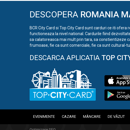
DESCOPERA
ROMANIA M
BCR City Card si Top City Card sunt carduri ce iti ofera 
functioneaza la nivel national. Cardurile fiind dezvoltat
sa calatoreasca mai mult prin tara, sa constientizeze c
frumoase, fie ca sunt comerciale, fie ca sunt cultural-tur
DESCARCA APLICATIA
TOP CIT
EVENIMENTE
CAZARE
MÂNCARE
DE VĂZUT
Optimizare SEO