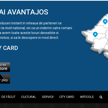
AI AVANTAJOS
reduceri instant in reteaua de parteneri ce
e la nivel national, vin ca un indemn catre romani
a avem toate aceste locuri deosebite si
istice, si sa le descopere in mod direct.
Y CARD
DE FĂCUT
CULTURAL
SERVICII
CITY CARD
ARTICOLE