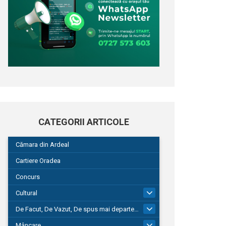
CATEGORII ARTICOLE
Cămara din Ardeal
Cartiere Oradea
Concurs
Cultural
101
De Facut, De Vazut, De spus mai departe…
580
Mâncare
22