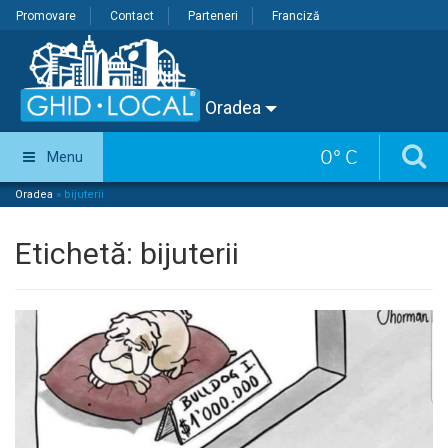
Promovare
Contact
Parteneri
Franciză
Oradea
0
°
C
Menu
Oradea
»
bijuterii
Etichetă:
bijuterii