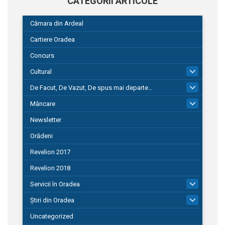
CATEGORII ARTICOLE
Cămara din Ardeal
Cartiere Oradea
Concurs
Cultural
101
De Facut, De Vazut, De spus mai departe…
580
Mâncare
22
Newsletter
Orădeni
Revelion 2017
Revelion 2018
Servicii în Oradea
104
Știri din Oradea
1.127
Uncategorized