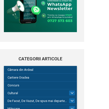
CATEGORII ARTICOLE
Cămara din Ardeal
Cartiere Oradea
Concurs
Cultural
101
De Facut, De Vazut, De spus mai departe…
580
Mâncare
22