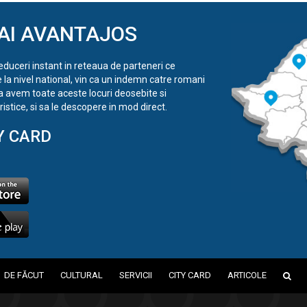
AI AVANTAJOS
reduceri instant in reteaua de parteneri ce
e la nivel national, vin ca un indemn catre romani
a avem toate aceste locuri deosebite si
istice, si sa le descopere in mod direct.
Y CARD
DE FĂCUT
CULTURAL
SERVICII
CITY CARD
ARTICOLE