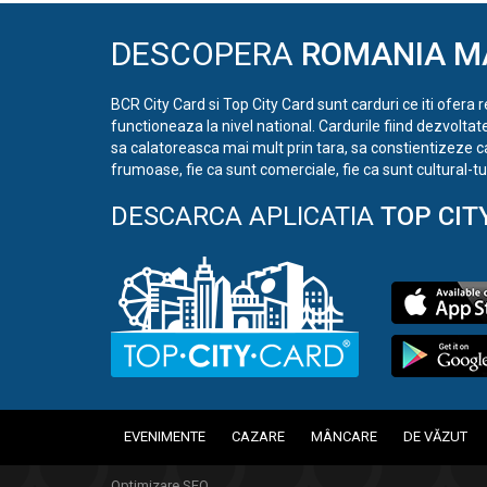
DESCOPERA
ROMANIA M
BCR City Card si Top City Card sunt carduri ce iti ofera 
functioneaza la nivel national. Cardurile fiind dezvoltat
sa calatoreasca mai mult prin tara, sa constientizeze c
frumoase, fie ca sunt comerciale, fie ca sunt cultural-tur
DESCARCA APLICATIA
TOP CIT
EVENIMENTE
CAZARE
MÂNCARE
DE VĂZUT
Optimizare SEO