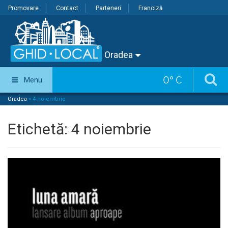
Promovare
Contact
Parteneri
Franciză
Oradea
0
°
C
Menu
Oradea
»
4 noiembrie
Etichetă:
4 noiembrie