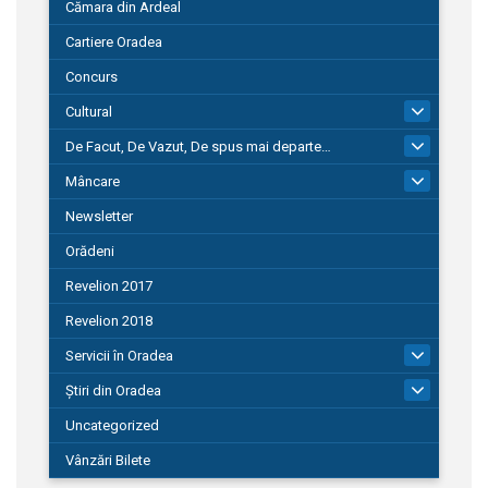
Cămara din Ardeal
Cartiere Oradea
Concurs
Cultural
101
De Facut, De Vazut, De spus mai departe…
580
Mâncare
22
Newsletter
Orădeni
Revelion 2017
Revelion 2018
Servicii în Oradea
104
Știri din Oradea
1.127
Uncategorized
Vânzări Bilete