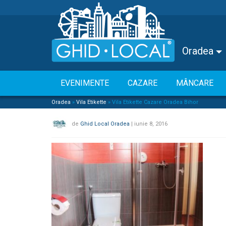
Oradea
EVENIMENTE
CAZARE
MÂNCARE
Oradea
»
Vila Etikette
»
Vila Etikette Cazare Oradea Bihor
de
Ghid Local Oradea
|
iunie 8, 2016