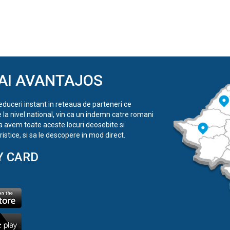
AI AVANTAJOS
reduceri instant in reteaua de parteneri ce
e la nivel national, vin ca un indemn catre romani
a avem toate aceste locuri deosebite si
istice, si sa le descopere in mod direct.
Y CARD