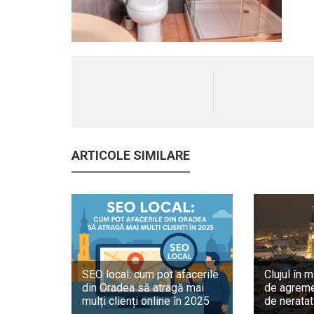
ARTICOLE SIMILARE
SEO local: cum pot afacerile
Clujul în m
din Oradea să atragă mai
de agreme
mulți clienți online în 2025
de neratat