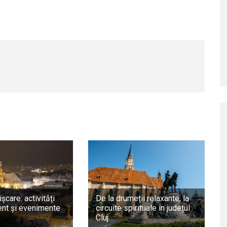
ișcare: activități
De la drumeții relaxante, la
nt și evenimente
circuite spirituale în județul
Cluj