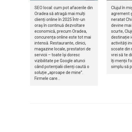
SEO local: cum pot afacerile din
Clujul în mi
Oradea să atragă mai mulți
agrement ș
clienți online în 2025 Într-un
neratat Ch
oraș în continuă dezvoltare
devine mai 
economică, precum Oradea,
scurte, Clu
concurența online este tot mai
destinație 
intensă. Restaurante, clinici,
activități i
magazine locale, prestatori de
scoate din r
servicii – toate își doresc
vrei să te d
vizibilitate pe Google atunci
îți menții f
când potențialii clienți caută o
simplu să 
soluție „aproape de mine”.
Firmele care…