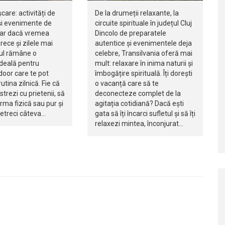
șcare: activități de
De la drumeții relaxante, la
i evenimente de
circuite spirituale în județul Cluj
iar dacă vremea
Dincolo de preparatele
rece și zilele mai
autentice și evenimentele deja
jul rămâne o
celebre, Transilvania oferă mai
ideală pentru
mult: relaxare în inima naturii și
ndoor care te pot
îmbogățire spirituală. Îți dorești
utina zilnică. Fie că
o vacanță care să te
istrezi cu prietenii, să
deconecteze complet de la
orma fizică sau pur și
agitația cotidiană? Dacă ești
petreci câteva…
gata să îți încarci sufletul și să îți
relaxezi mintea, înconjurat…