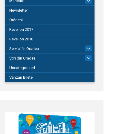
Mâncare
22
Newsletter
Orădeni
Revelion 2017
Revelion 2018
Servicii în Oradea
104
Știri din Oradea
1.127
Uncategorized
Vânzări Bilete