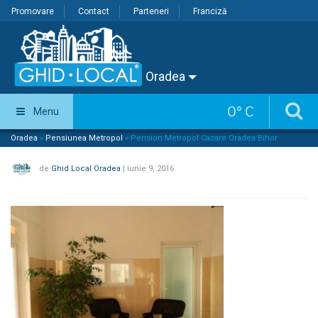
Promovare
Contact
Parteneri
Franciză
Oradea
0
°
C
Menu
Oradea
»
Pensiunea Metropol
»
Pension Metropol Cazare Oradea Bihor
de
Ghid Local Oradea
|
iunie 9, 2016