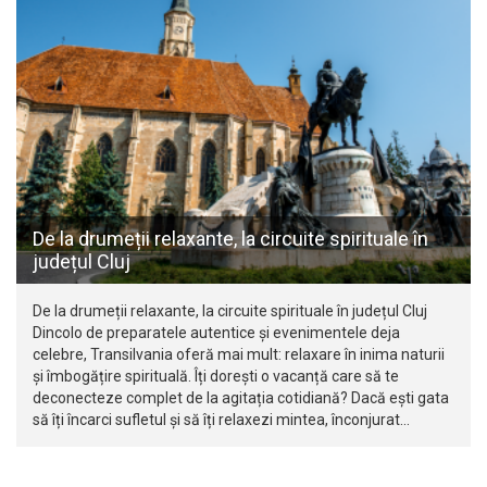
De la drumeții relaxante, la circuite spirituale în
județul Cluj
De la drumeții relaxante, la circuite spirituale în județul Cluj
Dincolo de preparatele autentice și evenimentele deja
celebre, Transilvania oferă mai mult: relaxare în inima naturii
și îmbogățire spirituală. Îți dorești o vacanță care să te
deconecteze complet de la agitația cotidiană? Dacă ești gata
să îți încarci sufletul și să îți relaxezi mintea, înconjurat…