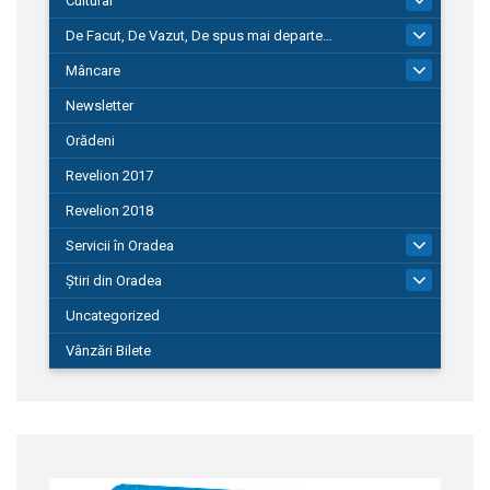
Cultural
De Facut, De Vazut, De spus mai departe…
580
Mâncare
22
Newsletter
Orădeni
Revelion 2017
Revelion 2018
Servicii în Oradea
104
Știri din Oradea
1.127
Uncategorized
Vânzări Bilete