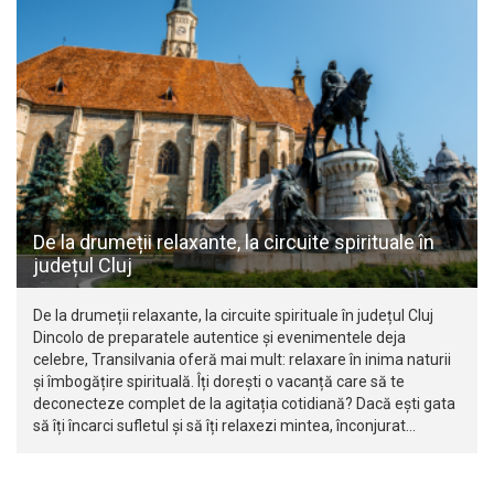
De la drumeții relaxante, la circuite spirituale în
județul Cluj
De la drumeții relaxante, la circuite spirituale în județul Cluj
Dincolo de preparatele autentice și evenimentele deja
celebre, Transilvania oferă mai mult: relaxare în inima naturii
și îmbogățire spirituală. Îți dorești o vacanță care să te
deconecteze complet de la agitația cotidiană? Dacă ești gata
să îți încarci sufletul și să îți relaxezi mintea, înconjurat…