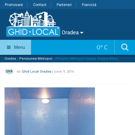
Promovare
Contact
Parteneri
Franciză
Oradea
0
°
C
Menu
Oradea
»
Pensiunea Metropol
»
Pension Metropol Cazare Oradea Bihor
de
Ghid Local Oradea
|
iunie 9, 2016