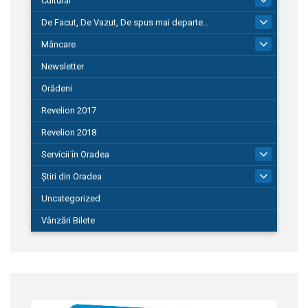
Cultural
De Facut, De Vazut, De spus mai departe…
580
Mâncare
22
Newsletter
Orădeni
Revelion 2017
Revelion 2018
Servicii în Oradea
104
Știri din Oradea
1.127
Uncategorized
Vânzări Bilete