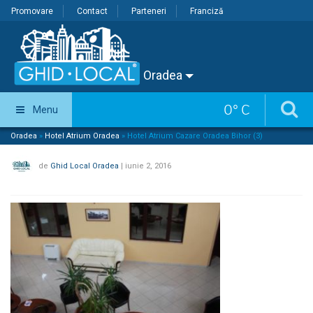
Promovare
Contact
Parteneri
Franciză
Oradea
0
°
C
Menu
Oradea
»
Hotel Atrium Oradea
»
Hotel Atrium Cazare Oradea Bihor (3)
de
Ghid Local Oradea
|
iunie 2, 2016