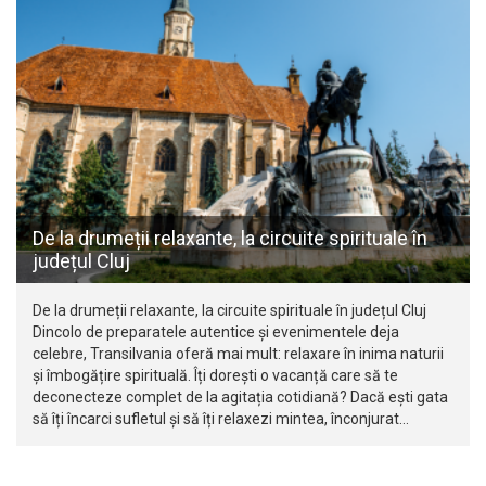
De la drumeții relaxante, la circuite spirituale în
județul Cluj
De la drumeții relaxante, la circuite spirituale în județul Cluj
Dincolo de preparatele autentice și evenimentele deja
celebre, Transilvania oferă mai mult: relaxare în inima naturii
și îmbogățire spirituală. Îți dorești o vacanță care să te
deconecteze complet de la agitația cotidiană? Dacă ești gata
să îți încarci sufletul și să îți relaxezi mintea, înconjurat…