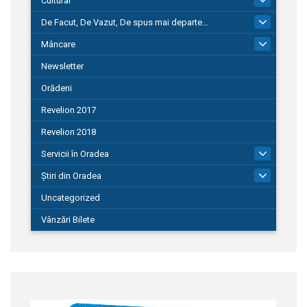
Cultural
De Facut, De Vazut, De spus mai departe…
580
Mâncare
22
Newsletter
Orădeni
Revelion 2017
Revelion 2018
Servicii în Oradea
104
Știri din Oradea
1.127
Uncategorized
Vânzări Bilete