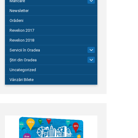
Mâncare
22
Newsletter
Orădeni
Revelion 2017
Revelion 2018
Servicii în Oradea
104
Știri din Oradea
1.127
Uncategorized
Vânzări Bilete