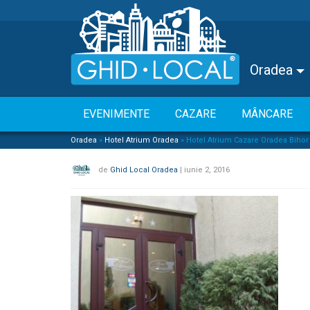
Oradea
EVENIMENTE
CAZARE
MÂNCARE
Oradea
»
Hotel Atrium Oradea
»
Hotel Atrium Cazare Oradea Bihor 
de
Ghid Local Oradea
|
iunie 2, 2016