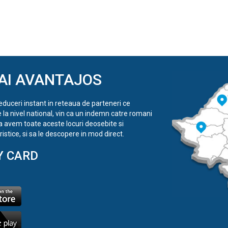
AI AVANTAJOS
reduceri instant in reteaua de parteneri ce
e la nivel national, vin ca un indemn catre romani
a avem toate aceste locuri deosebite si
istice, si sa le descopere in mod direct.
Y CARD