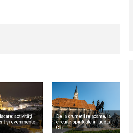
ișcare: activități
De la drumeții relaxante, la
nt și evenimente
circuite spirituale în județul
Cluj