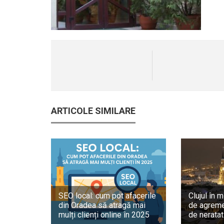
ARTICOLE SIMILARE
SEO local: cum pot afacerile
Clujul în m
din Oradea să atragă mai
de agreme
mulți clienți online în 2025
de neratat