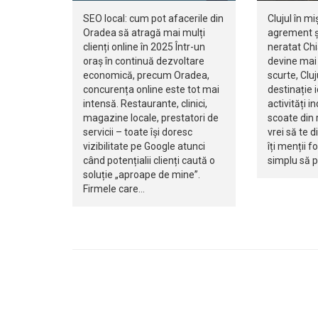
SEO local: cum pot afacerile din
Clujul în mi
Oradea să atragă mai mulți
agrement ș
clienți online în 2025 Într-un
neratat Ch
oraș în continuă dezvoltare
devine mai 
economică, precum Oradea,
scurte, Clu
concurența online este tot mai
destinație 
intensă. Restaurante, clinici,
activități i
magazine locale, prestatori de
scoate din r
servicii – toate își doresc
vrei să te d
vizibilitate pe Google atunci
îți menții f
când potențialii clienți caută o
simplu să 
soluție „aproape de mine”.
Firmele care…