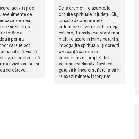
șcare: activități de
De la drumeții relaxante, la
i evenimente de
circuite spirituale în județul Cluj
iar dacă vremea
Dincolo de preparatele
rece și zilele mai
autentice și evenimentele deja
jul rămâne o
celebre, Transilvania oferă mai
ideală pentru
mult: relaxare în inima naturii și
ndoor care te pot
îmbogățire spirituală. Îți dorești
utina zilnică. Fie că
o vacanță care să te
istrezi cu prietenii, să
deconecteze complet de la
orma fizică sau pur și
agitația cotidiană? Dacă ești
petreci câteva…
gata să îți încarci sufletul și să îți
relaxezi mintea, înconjurat…