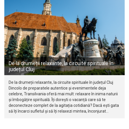
De la drumeții relaxante, la circuite spirituale în
județul Cluj
De la drumeții relaxante, la circuite spirituale în județul Cluj
Dincolo de preparatele autentice și evenimentele deja
celebre, Transilvania oferă mai mult: relaxare în inima naturii
și îmbogățire spirituală. Îți dorești o vacanță care să te
deconecteze complet de la agitația cotidiană? Dacă ești gata
să îți încarci sufletul și să îți relaxezi mintea, înconjurat…