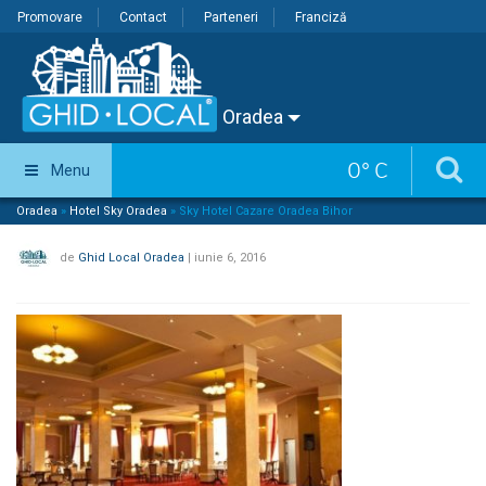
Promovare
Contact
Parteneri
Franciză
Oradea
0
°
C
Menu
Oradea
»
Hotel Sky Oradea
»
Sky Hotel Cazare Oradea Bihor
de
Ghid Local Oradea
|
iunie 6, 2016