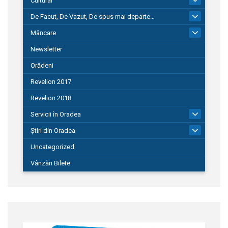
Cultural
De Facut, De Vazut, De spus mai departe…
580
Mâncare
22
Newsletter
Orădeni
Revelion 2017
Revelion 2018
Servicii în Oradea
104
Știri din Oradea
1.127
Uncategorized
Vânzări Bilete