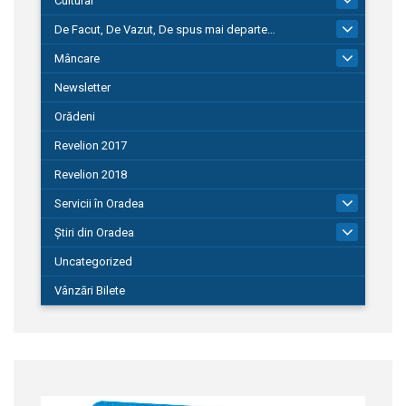
Cultural
De Facut, De Vazut, De spus mai departe…
580
Mâncare
22
Newsletter
Orădeni
Revelion 2017
Revelion 2018
Servicii în Oradea
104
Știri din Oradea
1.127
Uncategorized
Vânzări Bilete