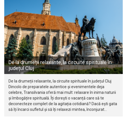
De la drumeții relaxante, la circuite spirituale în
județul Cluj
De la drumeții relaxante, la circuite spirituale în județul Cluj
Dincolo de preparatele autentice și evenimentele deja
celebre, Transilvania oferă mai mult: relaxare în inima naturii
și îmbogățire spirituală. Îți dorești o vacanță care să te
deconecteze complet de la agitația cotidiană? Dacă ești gata
să îți încarci sufletul și să îți relaxezi mintea, înconjurat…