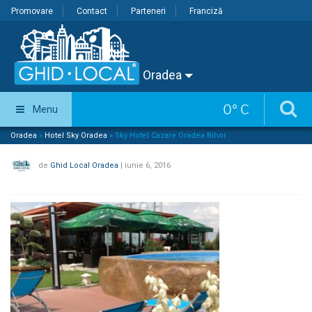
Promovare
Contact
Parteneri
Franciză
Oradea
0
°
C
Menu
Oradea
»
Hotel Sky Oradea
»
Sky Hotel Cazare Oradea Bihor
de
Ghid Local Oradea
|
iunie 6, 2016