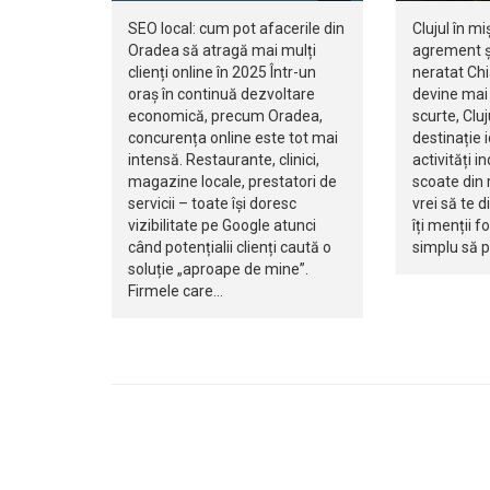
SEO local: cum pot afacerile din
Clujul în mi
Oradea să atragă mai mulți
agrement ș
clienți online în 2025 Într-un
neratat Ch
oraș în continuă dezvoltare
devine mai 
economică, precum Oradea,
scurte, Clu
concurența online este tot mai
destinație 
intensă. Restaurante, clinici,
activități i
magazine locale, prestatori de
scoate din r
servicii – toate își doresc
vrei să te d
vizibilitate pe Google atunci
îți menții f
când potențialii clienți caută o
simplu să 
soluție „aproape de mine”.
Firmele care…