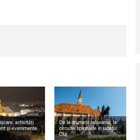
ișcare: activități
De la drumeții relaxante, la
nt și evenimente
circuite spirituale în județul
Cluj