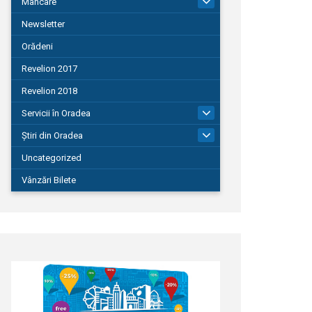
Mâncare
22
Newsletter
Orădeni
Revelion 2017
Revelion 2018
Servicii în Oradea
104
Știri din Oradea
1.127
Uncategorized
Vânzări Bilete