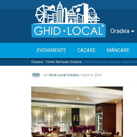
Oradea
EVENIMENTE
CAZARE
MÂNCARE
Oradea
»
Hotel Ramada Oradea
»
Hotel Ramada Oradea Cazare Bi
de
Ghid Local Oradea
|
iunie 6, 2016