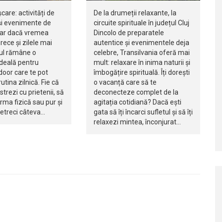
șcare: activități de
De la drumeții relaxante, la
i evenimente de
circuite spirituale în județul Cluj
iar dacă vremea
Dincolo de preparatele
rece și zilele mai
autentice și evenimentele deja
jul rămâne o
celebre, Transilvania oferă mai
ideală pentru
mult: relaxare în inima naturii și
ndoor care te pot
îmbogățire spirituală. Îți dorești
utina zilnică. Fie că
o vacanță care să te
istrezi cu prietenii, să
deconecteze complet de la
orma fizică sau pur și
agitația cotidiană? Dacă ești
petreci câteva…
gata să îți încarci sufletul și să îți
relaxezi mintea, înconjurat…