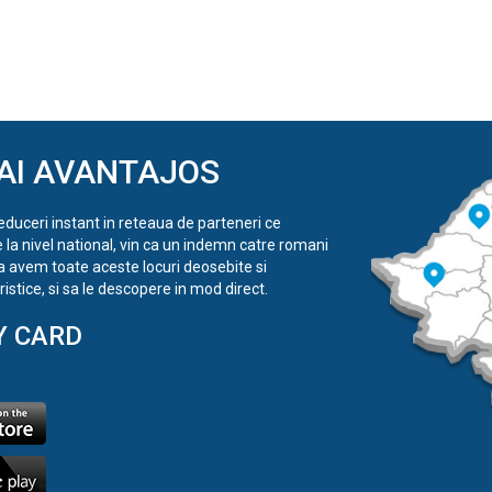
AI AVANTAJOS
reduceri instant in reteaua de parteneri ce
e la nivel national, vin ca un indemn catre romani
a avem toate aceste locuri deosebite si
istice, si sa le descopere in mod direct.
Y CARD