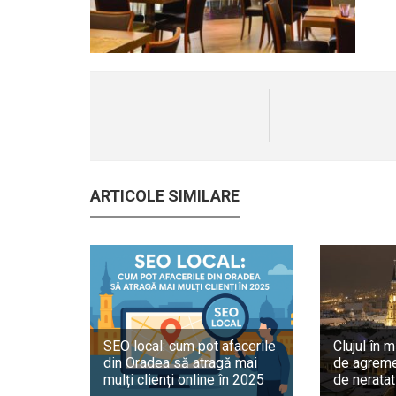
ARTICOLE SIMILARE
SEO local: cum pot afacerile
Clujul în m
din Oradea să atragă mai
de agreme
mulți clienți online în 2025
de neratat