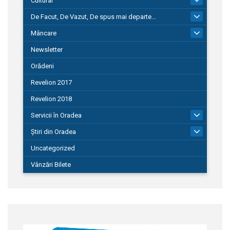
Cultural
De Facut, De Vazut, De spus mai departe…
580
Mâncare
22
Newsletter
Orădeni
Revelion 2017
Revelion 2018
Servicii în Oradea
104
Știri din Oradea
1.127
Uncategorized
Vânzări Bilete