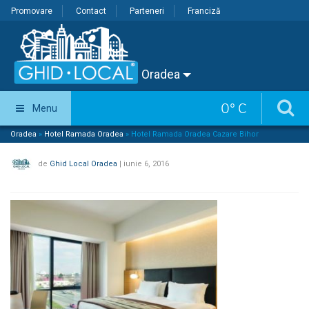
Promovare
Contact
Parteneri
Franciză
Oradea
0
°
C
Menu
Oradea
»
Hotel Ramada Oradea
»
Hotel Ramada Oradea Cazare Bihor
de
Ghid Local Oradea
|
iunie 6, 2016