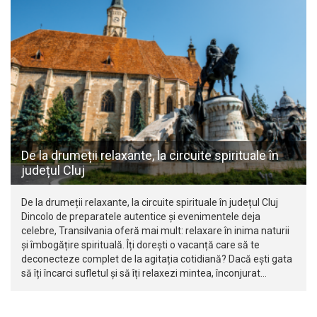
De la drumeții relaxante, la circuite spirituale în
județul Cluj
De la drumeții relaxante, la circuite spirituale în județul Cluj
Dincolo de preparatele autentice și evenimentele deja
celebre, Transilvania oferă mai mult: relaxare în inima naturii
și îmbogățire spirituală. Îți dorești o vacanță care să te
deconecteze complet de la agitația cotidiană? Dacă ești gata
să îți încarci sufletul și să îți relaxezi mintea, înconjurat…