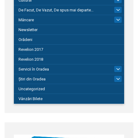
Cultural
De Facut, De Vazut, De spus mai departe…
580
Mâncare
22
Newsletter
Orădeni
Revelion 2017
Revelion 2018
Servicii în Oradea
104
Știri din Oradea
1.127
Uncategorized
Vânzări Bilete