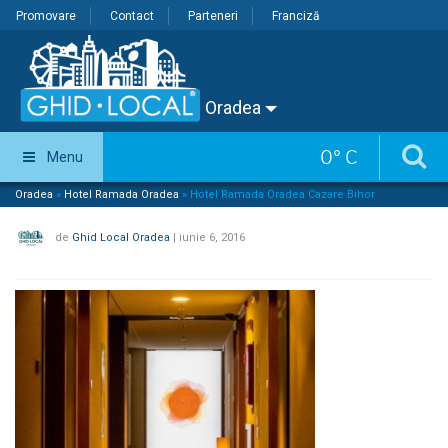
Promovare
Contact
Parteneri
Franciză
Oradea
0
°
C
Menu
Oradea
»
Hotel Ramada Oradea
»
Hotel Ramada Oradea Cazare Bihor
de
Ghid Local Oradea
|
iunie 6, 2016