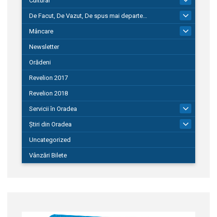
Cultural
De Facut, De Vazut, De spus mai departe…
580
Mâncare
22
Newsletter
Orădeni
Revelion 2017
Revelion 2018
Servicii în Oradea
104
Știri din Oradea
1.127
Uncategorized
Vânzări Bilete