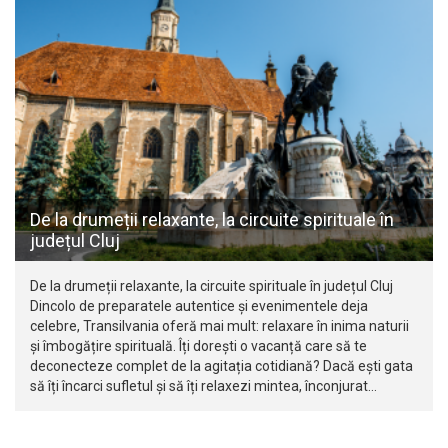
De la drumeții relaxante, la circuite spirituale în
județul Cluj
De la drumeții relaxante, la circuite spirituale în județul Cluj
Dincolo de preparatele autentice și evenimentele deja
celebre, Transilvania oferă mai mult: relaxare în inima naturii
și îmbogățire spirituală. Îți dorești o vacanță care să te
deconecteze complet de la agitația cotidiană? Dacă ești gata
să îți încarci sufletul și să îți relaxezi mintea, înconjurat…