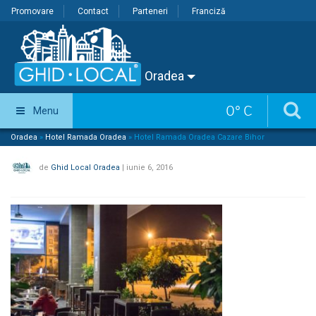
Promovare
Contact
Parteneri
Franciză
Oradea
0
°
C
Menu
Oradea
»
Hotel Ramada Oradea
»
Hotel Ramada Oradea Cazare Bihor
de
Ghid Local Oradea
|
iunie 6, 2016