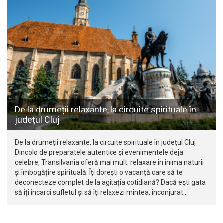
De la drumeții relaxante, la circuite spirituale în
județul Cluj
De la drumeții relaxante, la circuite spirituale în județul Cluj
Dincolo de preparatele autentice și evenimentele deja
celebre, Transilvania oferă mai mult: relaxare în inima naturii
și îmbogățire spirituală. Îți dorești o vacanță care să te
deconecteze complet de la agitația cotidiană? Dacă ești gata
să îți încarci sufletul și să îți relaxezi mintea, înconjurat…