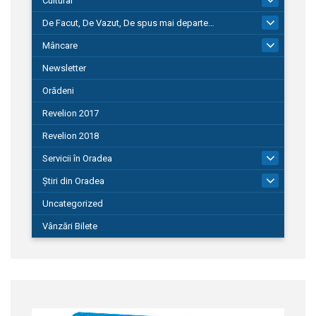
Cultural
De Facut, De Vazut, De spus mai departe…
580
Mâncare
22
Newsletter
Orădeni
Revelion 2017
Revelion 2018
Servicii în Oradea
104
Știri din Oradea
1.127
Uncategorized
Vânzări Bilete