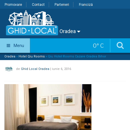
Promovare
Contact
Parteneri
Franciză
Oradea
0
°
C
Menu
Oradea
»
Hotel Qiu Rooms
»
Qiu Hotel Rooms Cazare Oradea Bihor
de
Ghid Local Oradea
|
iunie 6, 2016