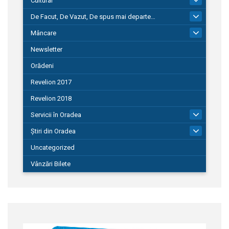
Cultural
De Facut, De Vazut, De spus mai departe…
580
Mâncare
22
Newsletter
Orădeni
Revelion 2017
Revelion 2018
Servicii în Oradea
104
Știri din Oradea
1.127
Uncategorized
Vânzări Bilete