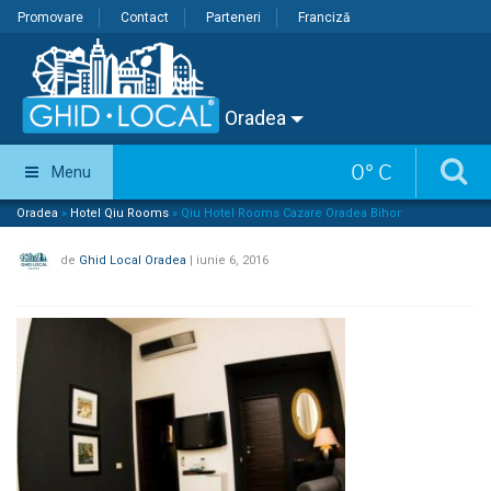
Promovare
Contact
Parteneri
Franciză
Oradea
0
°
C
Menu
Oradea
»
Hotel Qiu Rooms
»
Qiu Hotel Rooms Cazare Oradea Bihor
de
Ghid Local Oradea
|
iunie 6, 2016