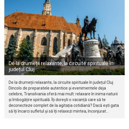
De la drumeții relaxante, la circuite spirituale în
județul Cluj
De la drumeții relaxante, la circuite spirituale în județul Cluj
Dincolo de preparatele autentice și evenimentele deja
celebre, Transilvania oferă mai mult: relaxare în inima naturii
și îmbogățire spirituală. Îți dorești o vacanță care să te
deconecteze complet de la agitația cotidiană? Dacă ești gata
să îți încarci sufletul și să îți relaxezi mintea, înconjurat…