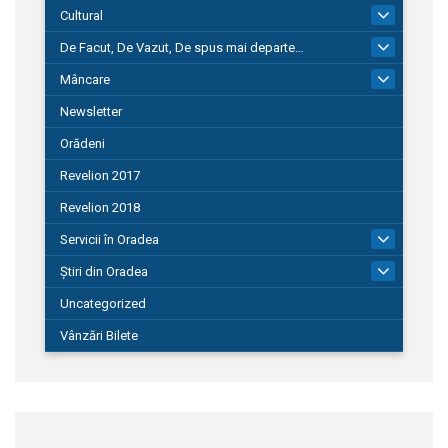
Cultural
101
De Facut, De Vazut, De spus mai departe…
580
Mâncare
22
Newsletter
Orădeni
Revelion 2017
Revelion 2018
Servicii în Oradea
104
Știri din Oradea
1.127
Uncategorized
Vânzări Bilete