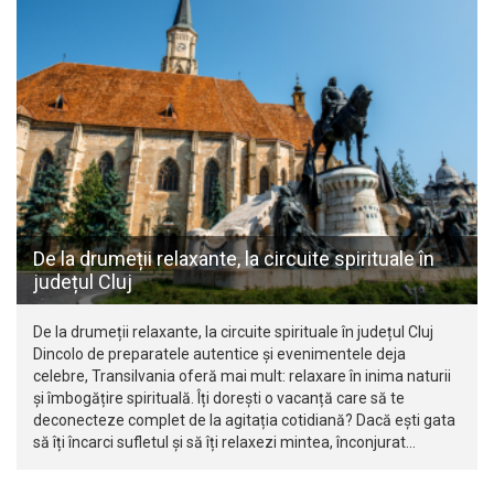
De la drumeții relaxante, la circuite spirituale în
județul Cluj
De la drumeții relaxante, la circuite spirituale în județul Cluj
Dincolo de preparatele autentice și evenimentele deja
celebre, Transilvania oferă mai mult: relaxare în inima naturii
și îmbogățire spirituală. Îți dorești o vacanță care să te
deconecteze complet de la agitația cotidiană? Dacă ești gata
să îți încarci sufletul și să îți relaxezi mintea, înconjurat…