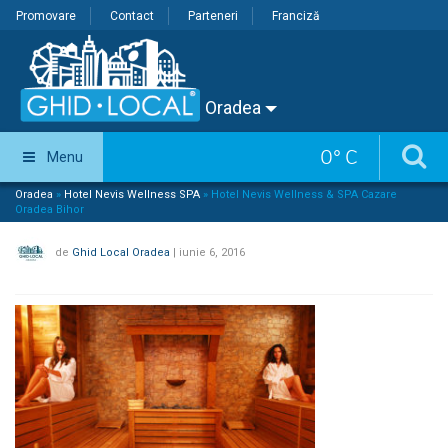
Promovare
Contact
Parteneri
Franciză
Oradea
0
°
C
Menu
Oradea
»
Hotel Nevis Wellness SPA
»
Hotel Nevis Wellness & SPA Cazare
Oradea Bihor
de
Ghid Local Oradea
|
iunie 6, 2016