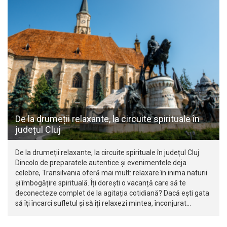
De la drumeții relaxante, la circuite spirituale în
județul Cluj
De la drumeții relaxante, la circuite spirituale în județul Cluj
Dincolo de preparatele autentice și evenimentele deja
celebre, Transilvania oferă mai mult: relaxare în inima naturii
și îmbogățire spirituală. Îți dorești o vacanță care să te
deconecteze complet de la agitația cotidiană? Dacă ești gata
să îți încarci sufletul și să îți relaxezi mintea, înconjurat…