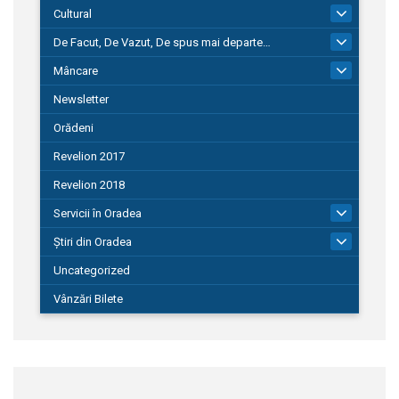
Cultural
101
De Facut, De Vazut, De spus mai departe…
580
Mâncare
22
Newsletter
Orădeni
Revelion 2017
Revelion 2018
Servicii în Oradea
104
Știri din Oradea
1.127
Uncategorized
Vânzări Bilete