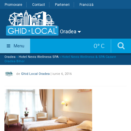
Promovare
Contact
Parteneri
Franciză
Oradea
0
°
C
Menu
Oradea
»
Hotel Nevis Wellness SPA
»
Hotel Nevis Wellness & SPA Cazare
Oradea Bihor
de
Ghid Local Oradea
|
iunie 6, 2016