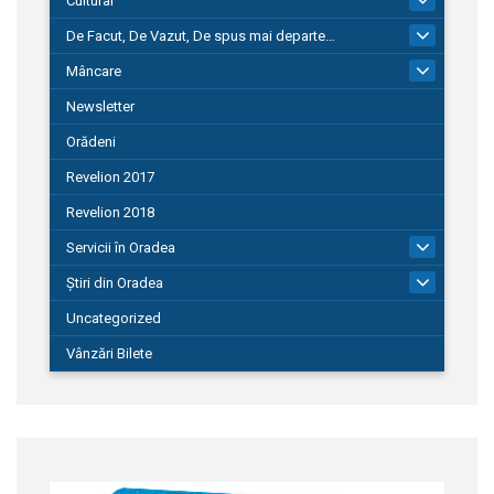
Cultural
De Facut, De Vazut, De spus mai departe…
580
Mâncare
22
Newsletter
Orădeni
Revelion 2017
Revelion 2018
Servicii în Oradea
104
Știri din Oradea
1.127
Uncategorized
Vânzări Bilete