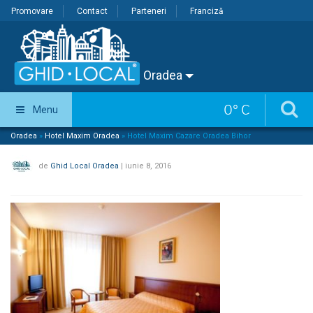
Promovare
Contact
Parteneri
Franciză
Oradea
0
°
C
Menu
Oradea
»
Hotel Maxim Oradea
»
Hotel Maxim Cazare Oradea Bihor
de
Ghid Local Oradea
|
iunie 8, 2016