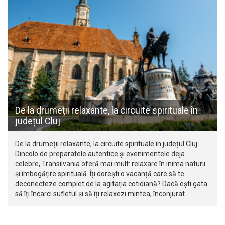
De la drumeții relaxante, la circuite spirituale în
județul Cluj
De la drumeții relaxante, la circuite spirituale în județul Cluj
Dincolo de preparatele autentice și evenimentele deja
celebre, Transilvania oferă mai mult: relaxare în inima naturii
și îmbogățire spirituală. Îți dorești o vacanță care să te
deconecteze complet de la agitația cotidiană? Dacă ești gata
să îți încarci sufletul și să îți relaxezi mintea, înconjurat…