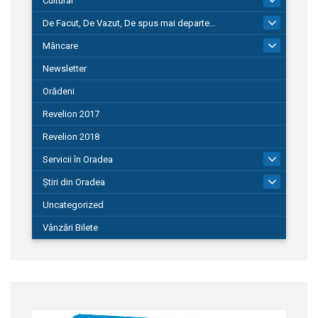
Cultural
De Facut, De Vazut, De spus mai departe…
580
Mâncare
22
Newsletter
Orădeni
Revelion 2017
Revelion 2018
Servicii în Oradea
104
Știri din Oradea
1.127
Uncategorized
Vânzări Bilete