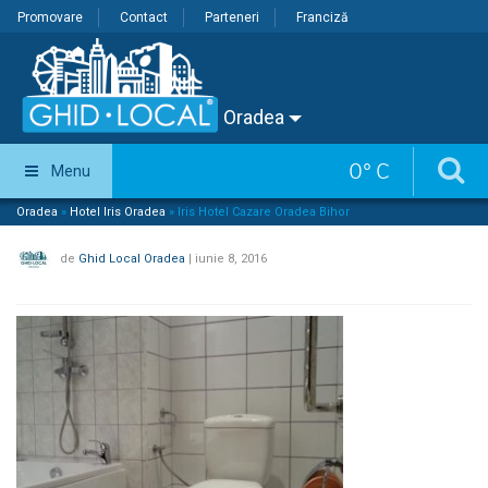
Promovare
Contact
Parteneri
Franciză
Oradea
0
°
C
Menu
Oradea
»
Hotel Iris Oradea
»
Iris Hotel Cazare Oradea Bihor
de
Ghid Local Oradea
|
iunie 8, 2016