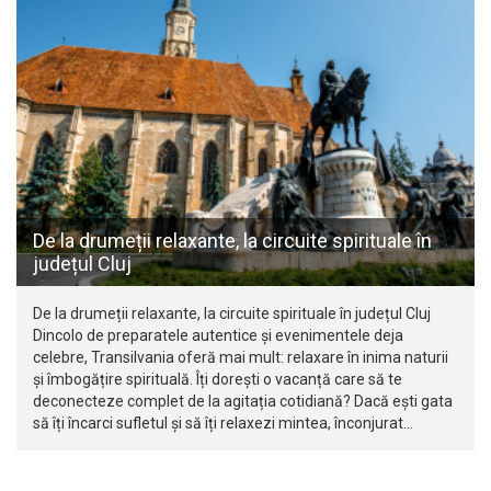
De la drumeții relaxante, la circuite spirituale în
județul Cluj
De la drumeții relaxante, la circuite spirituale în județul Cluj
Dincolo de preparatele autentice și evenimentele deja
celebre, Transilvania oferă mai mult: relaxare în inima naturii
și îmbogățire spirituală. Îți dorești o vacanță care să te
deconecteze complet de la agitația cotidiană? Dacă ești gata
să îți încarci sufletul și să îți relaxezi mintea, înconjurat…