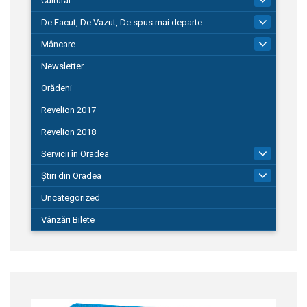
Cultural
De Facut, De Vazut, De spus mai departe…
580
Mâncare
22
Newsletter
Orădeni
Revelion 2017
Revelion 2018
Servicii în Oradea
104
Știri din Oradea
1.127
Uncategorized
Vânzări Bilete