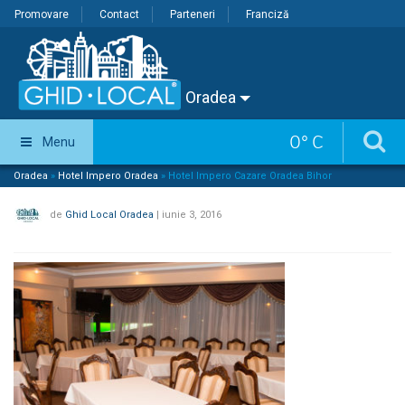
Promovare
Contact
Parteneri
Franciză
Oradea
0
°
C
Menu
Oradea
»
Hotel Impero Oradea
»
Hotel Impero Cazare Oradea Bihor
de
Ghid Local Oradea
|
iunie 3, 2016