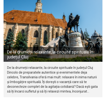
De la drumeții relaxante, la circuite spirituale în
județul Cluj
De la drumeții relaxante, la circuite spirituale în județul Cluj
Dincolo de preparatele autentice și evenimentele deja
celebre, Transilvania oferă mai mult: relaxare în inima naturii
și îmbogățire spirituală. Îți dorești o vacanță care să te
deconecteze complet de la agitația cotidiană? Dacă ești gata
să îți încarci sufletul și să îți relaxezi mintea, înconjurat…