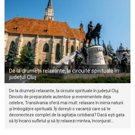
De la drumeții relaxante, la circuite spirituale în
județul Cluj
De la drumeții relaxante, la circuite spirituale în județul Cluj
Dincolo de preparatele autentice și evenimentele deja
celebre, Transilvania oferă mai mult: relaxare în inima naturii
și îmbogățire spirituală. Îți dorești o vacanță care să te
deconecteze complet de la agitația cotidiană? Dacă ești gata
să îți încarci sufletul și să îți relaxezi mintea, înconjurat…