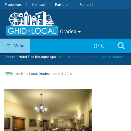
Promovare
Contact
Parteneri
Franciză
Oradea
0
°
C
Menu
Oradea
»
Hotel Elite Boutique Spa
»
Hotel Elite Boutique & Spa Cazare Oradea
Bihor (6)
de
Ghid Local Oradea
|
iunie 3, 2016