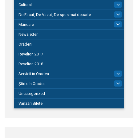
Cultural
101
De Facut, De Vazut, De spus mai departe…
580
Mâncare
22
Newsletter
Orădeni
Revelion 2017
Revelion 2018
Servicii în Oradea
104
Știri din Oradea
1.127
Uncategorized
Vânzări Bilete