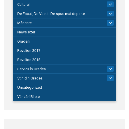
Cultural
101
De Facut, De Vazut, De spus mai departe…
580
Mâncare
22
Newsletter
Orădeni
Revelion 2017
Revelion 2018
Servicii în Oradea
104
Știri din Oradea
1.127
Uncategorized
Vânzări Bilete