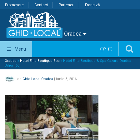
Promovare
Contact
Parteneri
Franciză
Oradea
0
°
C
Menu
Oradea
»
Hotel Elite Boutique Spa
»
Hotel Elite Boutique & Spa Cazare Oradea
Bihor (53)
de
Ghid Local Oradea
|
iunie 3, 2016