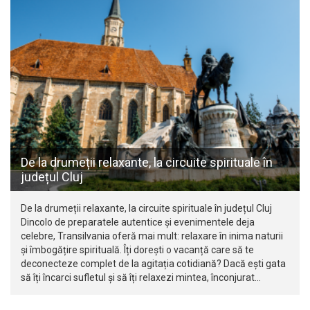
De la drumeții relaxante, la circuite spirituale în
județul Cluj
De la drumeții relaxante, la circuite spirituale în județul Cluj
Dincolo de preparatele autentice și evenimentele deja
celebre, Transilvania oferă mai mult: relaxare în inima naturii
și îmbogățire spirituală. Îți dorești o vacanță care să te
deconecteze complet de la agitația cotidiană? Dacă ești gata
să îți încarci sufletul și să îți relaxezi mintea, înconjurat…