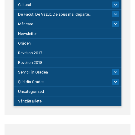
Cultural
101
De Facut, De Vazut, De spus mai departe…
580
Mâncare
22
Newsletter
Orădeni
Revelion 2017
Revelion 2018
Servicii în Oradea
104
Știri din Oradea
1.127
Uncategorized
Vânzări Bilete