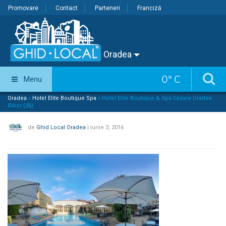
Promovare
Contact
Parteneri
Franciză
Oradea
0
°
C
Menu
Oradea
»
Hotel Elite Boutique Spa
»
Hotel Elite Boutique & Spa Cazare Oradea
Bihor (36)
de
Ghid Local Oradea
|
iunie 3, 2016