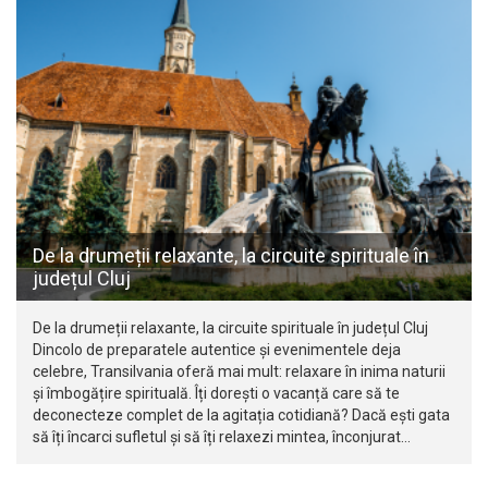
De la drumeții relaxante, la circuite spirituale în
județul Cluj
De la drumeții relaxante, la circuite spirituale în județul Cluj
Dincolo de preparatele autentice și evenimentele deja
celebre, Transilvania oferă mai mult: relaxare în inima naturii
și îmbogățire spirituală. Îți dorești o vacanță care să te
deconecteze complet de la agitația cotidiană? Dacă ești gata
să îți încarci sufletul și să îți relaxezi mintea, înconjurat…