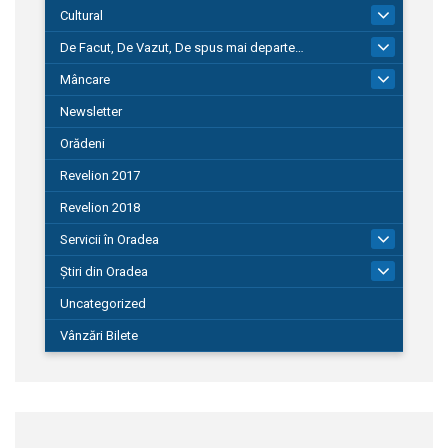
Cultural
101
De Facut, De Vazut, De spus mai departe…
580
Mâncare
22
Newsletter
Orădeni
Revelion 2017
Revelion 2018
Servicii în Oradea
104
Știri din Oradea
1.127
Uncategorized
Vânzări Bilete