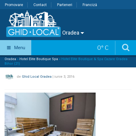
Promovare
Contact
Parteneri
Franciză
Oradea
0
°
C
Menu
Oradea
»
Hotel Elite Boutique Spa
»
Hotel Elite Boutique & Spa Cazare Oradea
Bihor (21)
de
Ghid Local Oradea
|
iunie 3, 2016