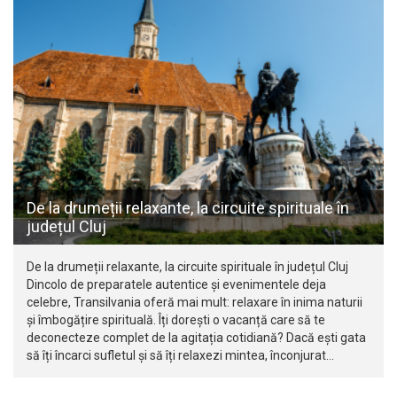
De la drumeții relaxante, la circuite spirituale în
județul Cluj
De la drumeții relaxante, la circuite spirituale în județul Cluj
Dincolo de preparatele autentice și evenimentele deja
celebre, Transilvania oferă mai mult: relaxare în inima naturii
și îmbogățire spirituală. Îți dorești o vacanță care să te
deconecteze complet de la agitația cotidiană? Dacă ești gata
să îți încarci sufletul și să îți relaxezi mintea, înconjurat…