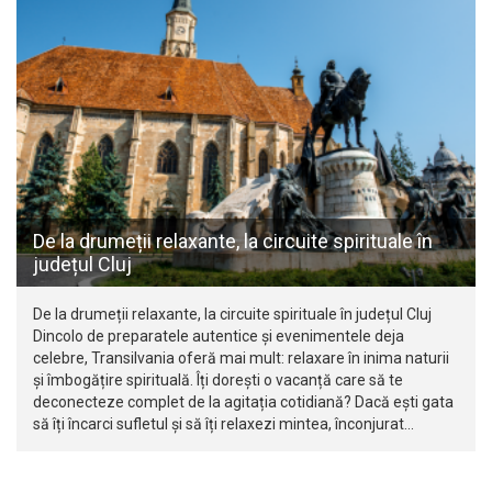
De la drumeții relaxante, la circuite spirituale în
județul Cluj
De la drumeții relaxante, la circuite spirituale în județul Cluj
Dincolo de preparatele autentice și evenimentele deja
celebre, Transilvania oferă mai mult: relaxare în inima naturii
și îmbogățire spirituală. Îți dorești o vacanță care să te
deconecteze complet de la agitația cotidiană? Dacă ești gata
să îți încarci sufletul și să îți relaxezi mintea, înconjurat…