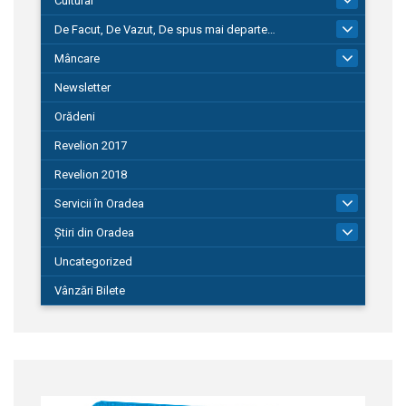
Cultural
De Facut, De Vazut, De spus mai departe…
580
Mâncare
22
Newsletter
Orădeni
Revelion 2017
Revelion 2018
Servicii în Oradea
104
Știri din Oradea
1.127
Uncategorized
Vânzări Bilete