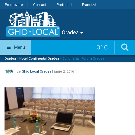
Promovare
Contact
Parteneri
Franciză
Oradea
0
°
C
Menu
Oradea
»
Hotel Continental Oradea
»
Continental Forum Oradea
de
Ghid Local Oradea
|
iunie 2, 2016