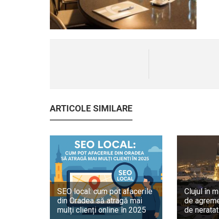
ARTICOLE SIMILARE
SEO local: cum pot afacerile
Clujul în m
din Oradea să atragă mai
de agreme
mulți clienți online în 2025
de neratat