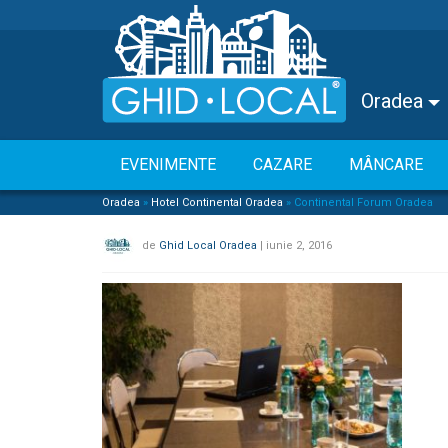
Oradea
EVENIMENTE
CAZARE
MÂNCARE
Oradea
»
Hotel Continental Oradea
»
Continental Forum Oradea
de
Ghid Local Oradea
|
iunie 2, 2016