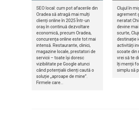
SEO local: cum pot afacerile din
Clujul în mi
Oradea să atragă mai mulți
agrement ș
clienți online în 2025 Într-un
neratat Ch
oraș în continuă dezvoltare
devine mai 
economică, precum Oradea,
scurte, Clu
concurența online este tot mai
destinație 
intensă. Restaurante, clinici,
activități i
magazine locale, prestatori de
scoate din r
servicii – toate își doresc
vrei să te d
vizibilitate pe Google atunci
îți menții f
când potențialii clienți caută o
simplu să 
soluție „aproape de mine”.
Firmele care…