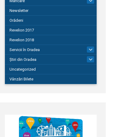
Mâncare
22
Newsletter
Orădeni
Revelion 2017
Revelion 2018
Servicii în Oradea
104
Știri din Oradea
1.127
Uncategorized
Vânzări Bilete