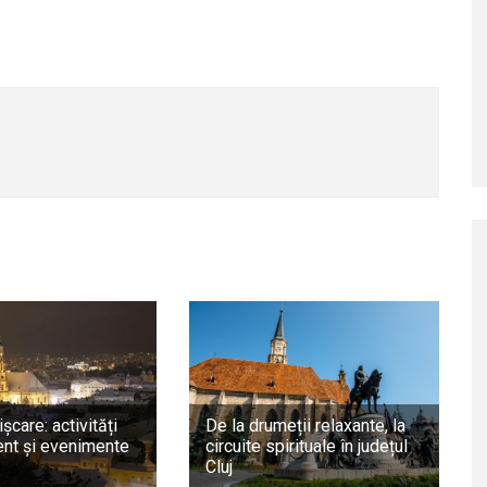
ișcare: activități
De la drumeții relaxante, la
nt și evenimente
circuite spirituale în județul
Cluj