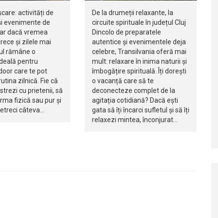
șcare: activități de
De la drumeții relaxante, la
i evenimente de
circuite spirituale în județul Cluj
iar dacă vremea
Dincolo de preparatele
rece și zilele mai
autentice și evenimentele deja
jul rămâne o
celebre, Transilvania oferă mai
ideală pentru
mult: relaxare în inima naturii și
ndoor care te pot
îmbogățire spirituală. Îți dorești
utina zilnică. Fie că
o vacanță care să te
istrezi cu prietenii, să
deconecteze complet de la
orma fizică sau pur și
agitația cotidiană? Dacă ești
petreci câteva…
gata să îți încarci sufletul și să îți
relaxezi mintea, înconjurat…