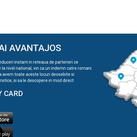
AI AVANTAJOS
reduceri instant in reteaua de parteneri ce
e la nivel national, vin ca un indemn catre romani
a avem toate aceste locuri deosebite si
istice, si sa le descopere in mod direct.
Y CARD