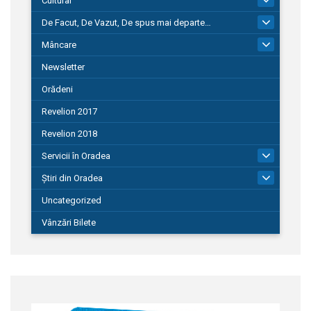
Cultural
De Facut, De Vazut, De spus mai departe…
580
Mâncare
22
Newsletter
Orădeni
Revelion 2017
Revelion 2018
Servicii în Oradea
104
Știri din Oradea
1.127
Uncategorized
Vânzări Bilete