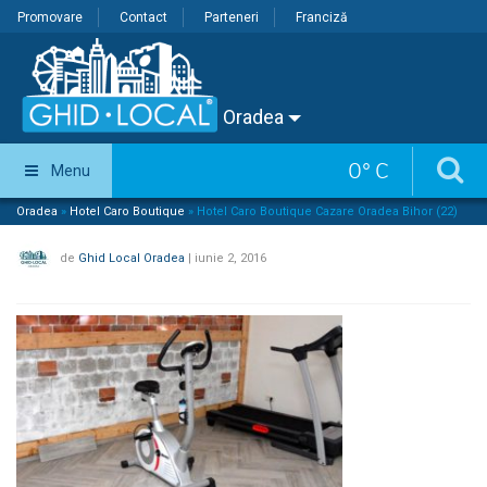
Promovare
Contact
Parteneri
Franciză
Oradea
0
°
C
Menu
Oradea
»
Hotel Caro Boutique
»
Hotel Caro Boutique Cazare Oradea Bihor (22)
de
Ghid Local Oradea
|
iunie 2, 2016