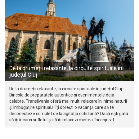
De la drumeții relaxante, la circuite spirituale în
județul Cluj
De la drumeții relaxante, la circuite spirituale în județul Cluj
Dincolo de preparatele autentice și evenimentele deja
celebre, Transilvania oferă mai mult: relaxare în inima naturii
și îmbogățire spirituală. Îți dorești o vacanță care să te
deconecteze complet de la agitația cotidiană? Dacă ești gata
să îți încarci sufletul și să îți relaxezi mintea, înconjurat…