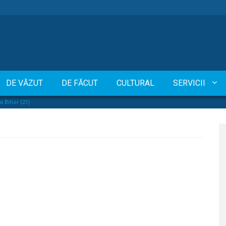
DE VĂZUT
DE FĂCUT
CULTURAL
SERVICII
 Bihor (21)