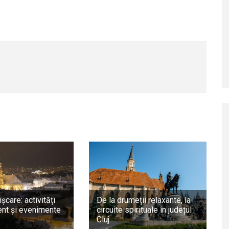
ișcare: activități
De la drumeții relaxante, la
nt și evenimente
circuite spirituale în județul
Cluj