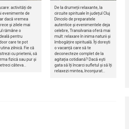
șcare: activități de
De la drumeții relaxante, la
i evenimente de
circuite spirituale în județul Cluj
iar dacă vremea
Dincolo de preparatele
rece și zilele mai
autentice și evenimentele deja
jul rămâne o
celebre, Transilvania oferă mai
ideală pentru
mult: relaxare în inima naturii și
ndoor care te pot
îmbogățire spirituală. Îți dorești
utina zilnică. Fie că
o vacanță care să te
istrezi cu prietenii, să
deconecteze complet de la
orma fizică sau pur și
agitația cotidiană? Dacă ești
petreci câteva…
gata să îți încarci sufletul și să îți
relaxezi mintea, înconjurat…