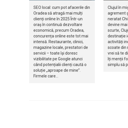
SEO local: cum pot afacerile din
Clujul în mi
Oradea să atragă mai mulți
agrement ș
clienți online în 2025 Într-un
neratat Ch
oraș în continuă dezvoltare
devine mai 
economică, precum Oradea,
scurte, Clu
concurența online este tot mai
destinație 
intensă. Restaurante, clinici,
activități i
magazine locale, prestatori de
scoate din r
servicii – toate își doresc
vrei să te d
vizibilitate pe Google atunci
îți menții f
când potențialii clienți caută o
simplu să 
soluție „aproape de mine”.
Firmele care…