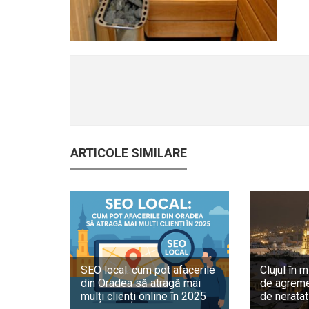
ARTICOLE SIMILARE
SEO local: cum pot afacerile
Clujul în m
din Oradea să atragă mai
de agreme
mulți clienți online în 2025
de neratat