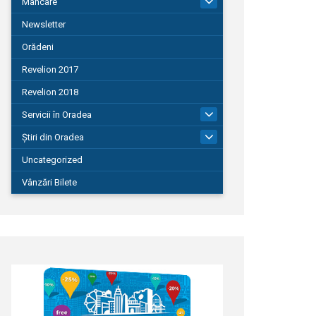
Mâncare
22
Newsletter
Orădeni
Revelion 2017
Revelion 2018
Servicii în Oradea
104
Știri din Oradea
1.127
Uncategorized
Vânzări Bilete