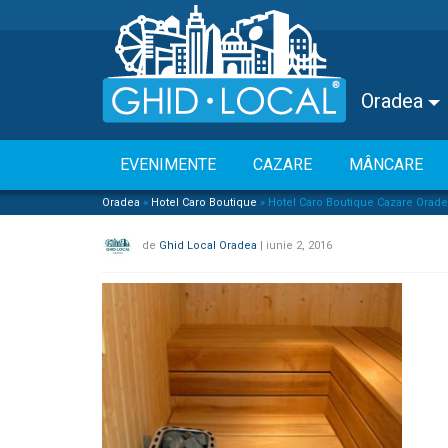
Oradea
EVENIMENTE
CAZARE
MÂNCARE
Oradea
»
Hotel Caro Boutique
»
Hotel Caro Boutique Cazare Oradea
de
Ghid Local Oradea
|
iunie 2, 2016