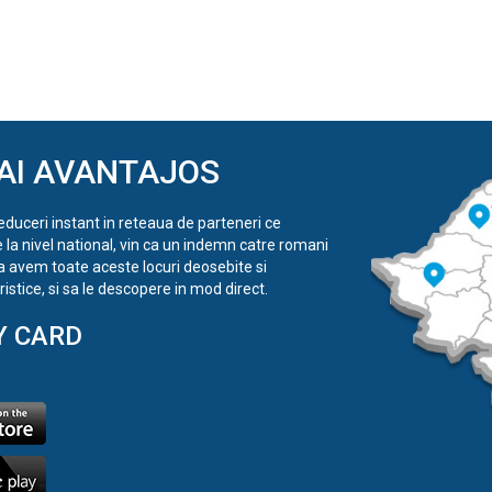
AI AVANTAJOS
reduceri instant in reteaua de parteneri ce
e la nivel national, vin ca un indemn catre romani
a avem toate aceste locuri deosebite si
istice, si sa le descopere in mod direct.
Y CARD