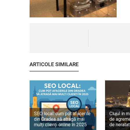
ARTICOLE SIMILARE
SEO local: cum pot afacerile
Clujul în m
din Oradea să atragă mai
de agreme
mulți clienți online în 2025
de neratat