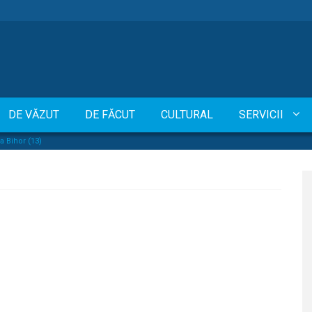
DE VĂZUT
DE FĂCUT
CULTURAL
SERVICII
 Bihor (13)