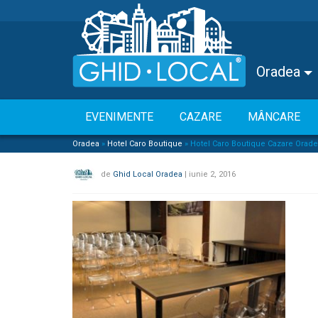
Oradea
EVENIMENTE
CAZARE
MÂNCARE
Oradea
»
Hotel Caro Boutique
»
Hotel Caro Boutique Cazare Oradea
de
Ghid Local Oradea
|
iunie 2, 2016