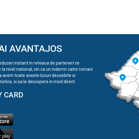
AI AVANTAJOS
reduceri instant in reteaua de parteneri ce
e la nivel national, vin ca un indemn catre romani
a avem toate aceste locuri deosebite si
istice, si sa le descopere in mod direct.
Y CARD