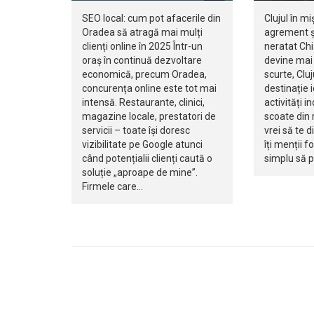
SEO local: cum pot afacerile din
Clujul în mi
Oradea să atragă mai mulți
agrement ș
clienți online în 2025 Într-un
neratat Ch
oraș în continuă dezvoltare
devine mai 
economică, precum Oradea,
scurte, Clu
concurența online este tot mai
destinație 
intensă. Restaurante, clinici,
activități i
magazine locale, prestatori de
scoate din r
servicii – toate își doresc
vrei să te d
vizibilitate pe Google atunci
îți menții f
când potențialii clienți caută o
simplu să 
soluție „aproape de mine”.
Firmele care…