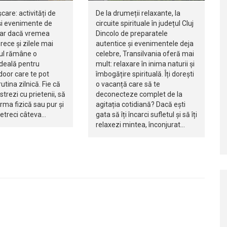
șcare: activități de
De la drumeții relaxante, la
i evenimente de
circuite spirituale în județul Cluj
iar dacă vremea
Dincolo de preparatele
rece și zilele mai
autentice și evenimentele deja
jul rămâne o
celebre, Transilvania oferă mai
ideală pentru
mult: relaxare în inima naturii și
ndoor care te pot
îmbogățire spirituală. Îți dorești
utina zilnică. Fie că
o vacanță care să te
istrezi cu prietenii, să
deconecteze complet de la
orma fizică sau pur și
agitația cotidiană? Dacă ești
petreci câteva…
gata să îți încarci sufletul și să îți
relaxezi mintea, înconjurat…