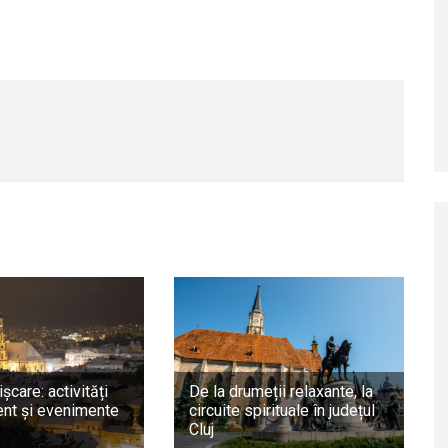
ișcare: activități
De la drumeții relaxante, la
nt și evenimente
circuite spirituale în județul
Cluj