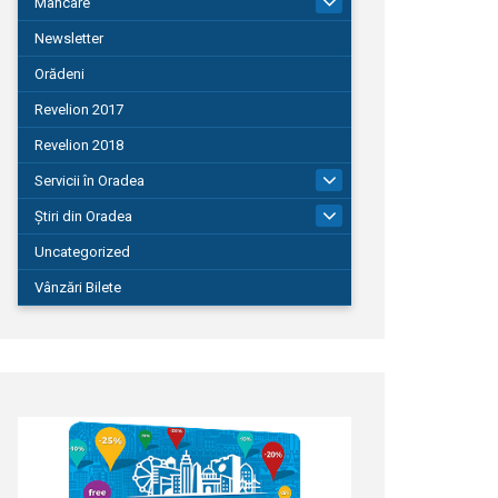
Mâncare
22
Newsletter
Orădeni
Revelion 2017
Revelion 2018
Servicii în Oradea
104
Știri din Oradea
1.127
Uncategorized
Vânzări Bilete