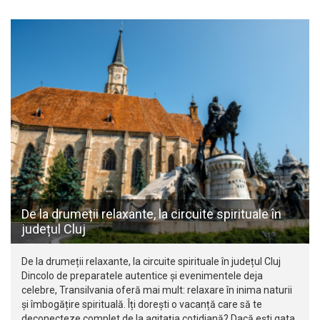
De la drumeții relaxante, la circuite spirituale în
județul Cluj
De la drumeții relaxante, la circuite spirituale în județul Cluj
Dincolo de preparatele autentice și evenimentele deja
celebre, Transilvania oferă mai mult: relaxare în inima naturii
și îmbogățire spirituală. Îți dorești o vacanță care să te
deconecteze complet de la agitația cotidiană? Dacă ești gata