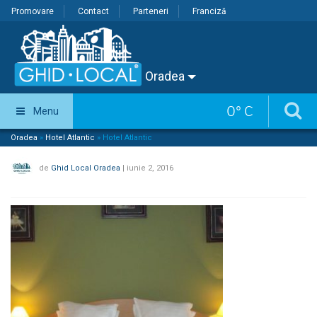
Promovare
Contact
Parteneri
Franciză
Oradea
0
°
C
Menu
Oradea
»
Hotel Atlantic
»
Hotel Atlantic
de
Ghid Local Oradea
|
iunie 2, 2016