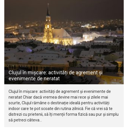
Clujul în mișcare: activități de agrement și
evenimente de neratat
Clujul în mișcare: activități de agrement și evenimente de
neratat Chiar dacă vremea devine mai rece și zilele mai
scurte, Clujul rămâne o destinație ideală pentru activități
indoor care te pot scoate din rutina zilnică. Fie că vrei să te
distrezi cu prietenii, să îți menții forma fizică sau pur și simplu
să petreci câteva…