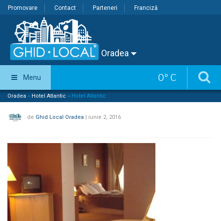
Promovare
Contact
Parteneri
Franciză
Oradea
0
°
C
Menu
Oradea
»
Hotel Atlantic
»
Hotel Atlantic
de
Ghid Local Oradea
|
iunie 2, 2016