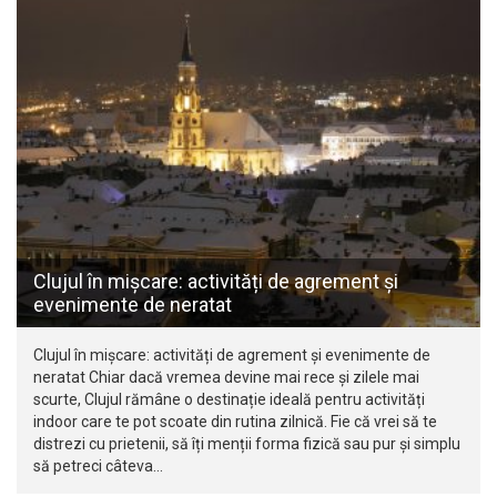
Clujul în mișcare: activități de agrement și
evenimente de neratat
Clujul în mișcare: activități de agrement și evenimente de
neratat Chiar dacă vremea devine mai rece și zilele mai
scurte, Clujul rămâne o destinație ideală pentru activități
indoor care te pot scoate din rutina zilnică. Fie că vrei să te
distrezi cu prietenii, să îți menții forma fizică sau pur și simplu
să petreci câteva…