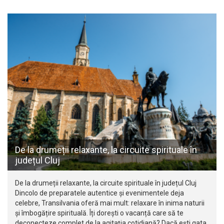
De la drumeții relaxante, la circuite spirituale în
județul Cluj
De la drumeții relaxante, la circuite spirituale în județul Cluj
Dincolo de preparatele autentice și evenimentele deja
celebre, Transilvania oferă mai mult: relaxare în inima naturii
și îmbogățire spirituală. Îți dorești o vacanță care să te
deconecteze complet de la agitația cotidiană? Dacă ești gata