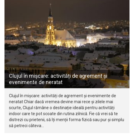
Clujul în mișcare: activități de agrement și
evenimente de neratat
Clujul în mișcare: activități de agrement și evenimente de
neratat Chiar dacă vremea devine mai rece și zilele mai
scurte, Clujul rămâne o destinație ideală pentru activități
indoor care te pot scoate din rutina zilnică. Fie că vrei să te
distrezi cu prietenii, să îți menții forma fizică sau pur și simplu
să petreci câteva…