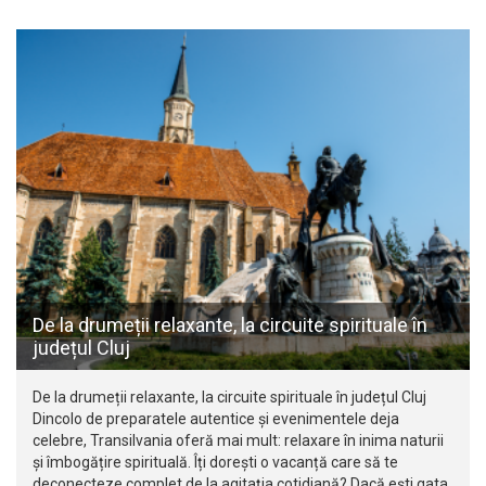
De la drumeții relaxante, la circuite spirituale în
județul Cluj
De la drumeții relaxante, la circuite spirituale în județul Cluj
Dincolo de preparatele autentice și evenimentele deja
celebre, Transilvania oferă mai mult: relaxare în inima naturii
și îmbogățire spirituală. Îți dorești o vacanță care să te
deconecteze complet de la agitația cotidiană? Dacă ești gata