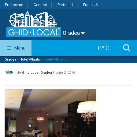
Promovare
Contact
Parteneri
Franciză
Oradea
0
°
C
Menu
Oradea
»
Hotel Atlantic
»
Hotel Atlantic
de
Ghid Local Oradea
|
iunie 2, 2016