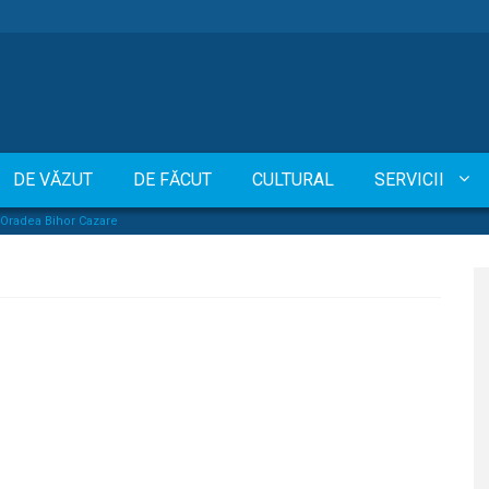
DE VĂZUT
DE FĂCUT
CULTURAL
SERVICII
 Oradea Bihor Cazare