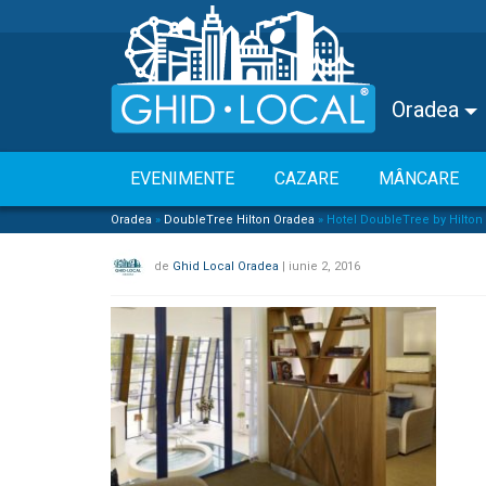
Oradea
EVENIMENTE
CAZARE
MÂNCARE
Oradea
»
DoubleTree Hilton Oradea
»
Hotel DoubleTree by Hilton
de
Ghid Local Oradea
|
iunie 2, 2016