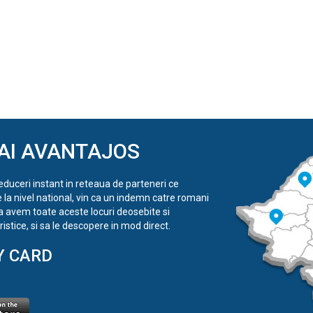
AI AVANTAJOS
reduceri instant in reteaua de parteneri ce
e la nivel national, vin ca un indemn catre romani
a avem toate aceste locuri deosebite si
istice, si sa le descopere in mod direct.
Y CARD