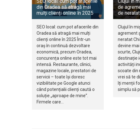
SEO local: cum pot afacerile
Clujul în m
din Oradea să atragă mai
de agreme
mulți clienți online în 2025
de neratat
SEO local: cum pot afacerile din
Clujul în mi
Oradea să atragă mai mulți
agrement ș
clienți online în 2025 Într-un
neratat Ch
oraș în continuă dezvoltare
devine mai 
economică, precum Oradea,
scurte, Clu
concurența online este tot mai
destinație 
intensă. Restaurante, clinici,
activități i
magazine locale, prestatori de
scoate din r
servicii – toate își doresc
vrei să te d
vizibilitate pe Google atunci
îți menții f
când potențialii clienți caută o
simplu să 
soluție „aproape de mine”.
Firmele care…