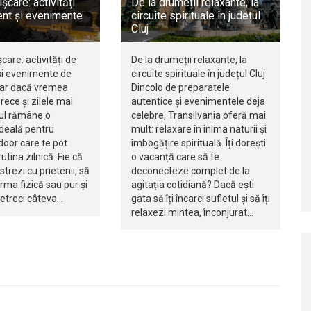
ișcare: activități
De la drumeții relaxante, la
nt și evenimente
circuite spirituale în județul
Cluj
șcare: activități de
De la drumeții relaxante, la
i evenimente de
circuite spirituale în județul Cluj
iar dacă vremea
Dincolo de preparatele
rece și zilele mai
autentice și evenimentele deja
jul rămâne o
celebre, Transilvania oferă mai
ideală pentru
mult: relaxare în inima naturii și
ndoor care te pot
îmbogățire spirituală. Îți dorești
utina zilnică. Fie că
o vacanță care să te
istrezi cu prietenii, să
deconecteze complet de la
orma fizică sau pur și
agitația cotidiană? Dacă ești
petreci câteva…
gata să îți încarci sufletul și să îți
relaxezi mintea, înconjurat…