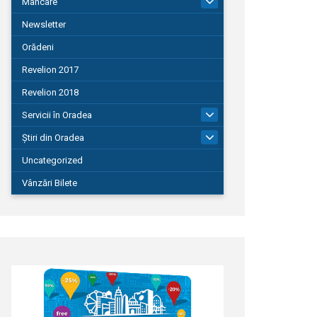
Mâncare
22
Newsletter
Orădeni
Revelion 2017
Revelion 2018
Servicii în Oradea
104
Știri din Oradea
1.127
Uncategorized
Vânzări Bilete