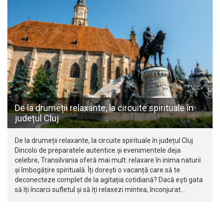
De la drumeții relaxante, la circuite spirituale în
județul Cluj
De la drumeții relaxante, la circuite spirituale în județul Cluj
Dincolo de preparatele autentice și evenimentele deja
celebre, Transilvania oferă mai mult: relaxare în inima naturii
și îmbogățire spirituală. Îți dorești o vacanță care să te
deconecteze complet de la agitația cotidiană? Dacă ești gata
să îți încarci sufletul și să îți relaxezi mintea, înconjurat…