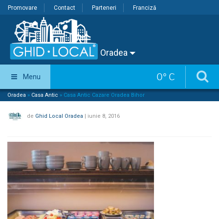
Promovare
Contact
Parteneri
Franciză
Oradea
0
°
C
Menu
Oradea
»
Casa Antic
»
Casa Antic Cazare Oradea Bihor
de
Ghid Local Oradea
|
iunie 8, 2016