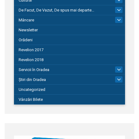
Cultural
De Facut, De Vazut, De spus mai departe…
580
Mâncare
22
Newsletter
Orădeni
Revelion 2017
Revelion 2018
Servicii în Oradea
104
Știri din Oradea
1.127
Uncategorized
Vânzări Bilete