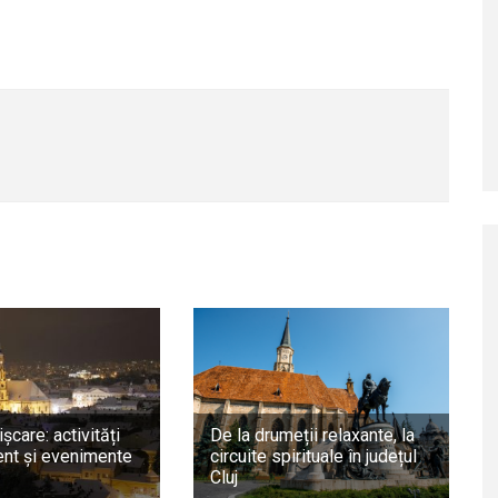
ișcare: activități
De la drumeții relaxante, la
nt și evenimente
circuite spirituale în județul
Cluj