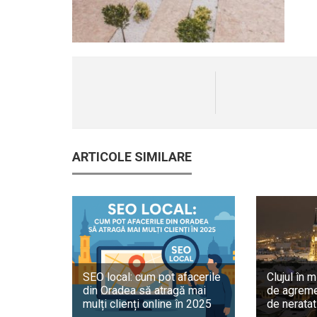
ARTICOLE SIMILARE
SEO local: cum pot afacerile
Clujul în m
din Oradea să atragă mai
de agreme
mulți clienți online în 2025
de neratat