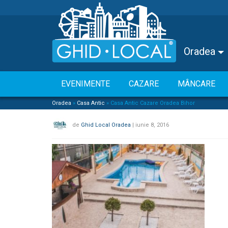
Oradea
EVENIMENTE
CAZARE
MÂNCARE
Oradea
»
Casa Antic
»
Casa Antic Cazare Oradea Bihor
de
Ghid Local Oradea
|
iunie 8, 2016