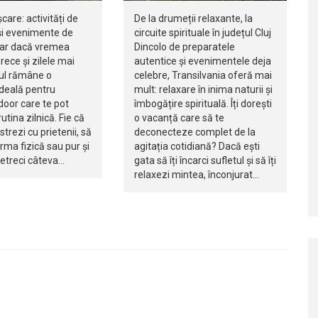
șcare: activități de
De la drumeții relaxante, la
i evenimente de
circuite spirituale în județul Cluj
iar dacă vremea
Dincolo de preparatele
rece și zilele mai
autentice și evenimentele deja
jul rămâne o
celebre, Transilvania oferă mai
ideală pentru
mult: relaxare în inima naturii și
ndoor care te pot
îmbogățire spirituală. Îți dorești
utina zilnică. Fie că
o vacanță care să te
istrezi cu prietenii, să
deconecteze complet de la
orma fizică sau pur și
agitația cotidiană? Dacă ești
petreci câteva…
gata să îți încarci sufletul și să îți
relaxezi mintea, înconjurat…