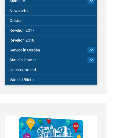
Mâncare
22
Newsletter
Orădeni
Revelion 2017
Revelion 2018
Servicii în Oradea
104
Știri din Oradea
1.127
Uncategorized
Vânzări Bilete