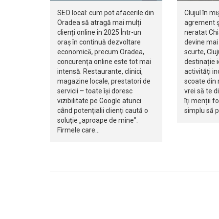
SEO local: cum pot afacerile din
Clujul în mi
Oradea să atragă mai mulți
agrement ș
clienți online în 2025 Într-un
neratat Ch
oraș în continuă dezvoltare
devine mai 
economică, precum Oradea,
scurte, Clu
concurența online este tot mai
destinație 
intensă. Restaurante, clinici,
activități i
magazine locale, prestatori de
scoate din r
servicii – toate își doresc
vrei să te d
vizibilitate pe Google atunci
îți menții f
când potențialii clienți caută o
simplu să 
soluție „aproape de mine”.
Firmele care…