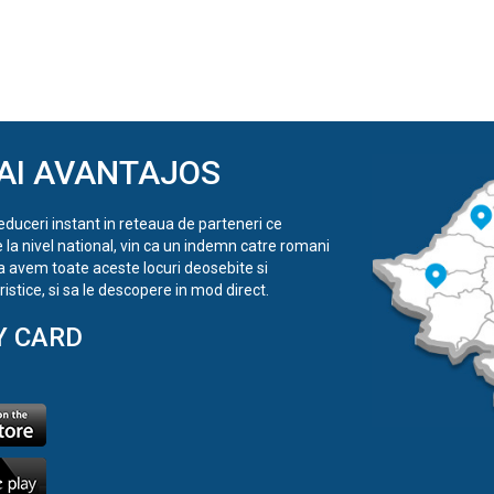
AI AVANTAJOS
reduceri instant in reteaua de parteneri ce
e la nivel national, vin ca un indemn catre romani
a avem toate aceste locuri deosebite si
istice, si sa le descopere in mod direct.
Y CARD