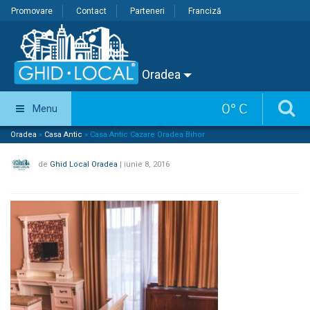
Promovare
Contact
Parteneri
Franciză
Oradea
0
°
C
Menu
Oradea
»
Casa Antic
»
Casa Antic Cazare Oradea Bihor
de
Ghid Local Oradea
|
iunie 8, 2016