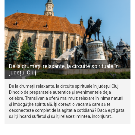
De la drumeții relaxante, la circuite spirituale în
județul Cluj
De la drumeții relaxante, la circuite spirituale în județul Cluj
Dincolo de preparatele autentice și evenimentele deja
celebre, Transilvania oferă mai mult: relaxare în inima naturii
și îmbogățire spirituală. Îți dorești o vacanță care să te
deconecteze complet de la agitația cotidiană? Dacă ești gata
să îți încarci sufletul și să îți relaxezi mintea, înconjurat…