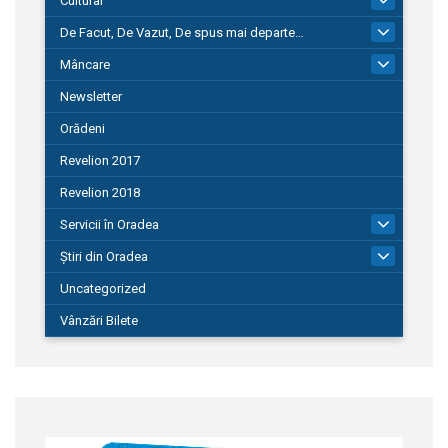
Cultural
De Facut, De Vazut, De spus mai departe…
580
Mâncare
22
Newsletter
Orădeni
Revelion 2017
Revelion 2018
Servicii în Oradea
104
Știri din Oradea
1.127
Uncategorized
Vânzări Bilete