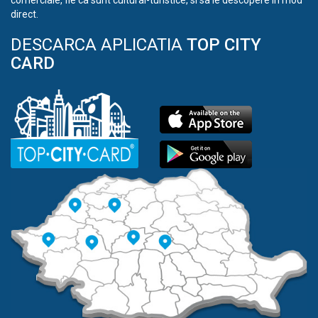
comerciale, fie ca sunt cultural-turistice, si sa le descopere in mod
direct.
DESCARCA APLICATIA
TOP CITY
CARD