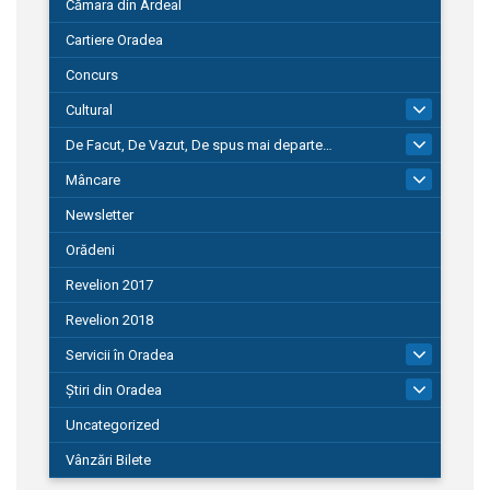
Cămara din Ardeal
Cartiere Oradea
Concurs
Cultural
101
De Facut, De Vazut, De spus mai departe…
580
Mâncare
22
Newsletter
Orădeni
Revelion 2017
Revelion 2018
Servicii în Oradea
104
Știri din Oradea
1.127
Uncategorized
Vânzări Bilete