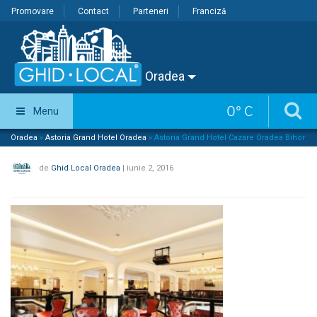
Promovare
Contact
Parteneri
Franciză
Oradea
0
°
C
Menu
Oradea
»
Astoria Grand Hotel Oradea
»
Astoria Grand Hotel Cazare Oradea Bihor
de
Ghid Local Oradea
|
iunie 2, 2016