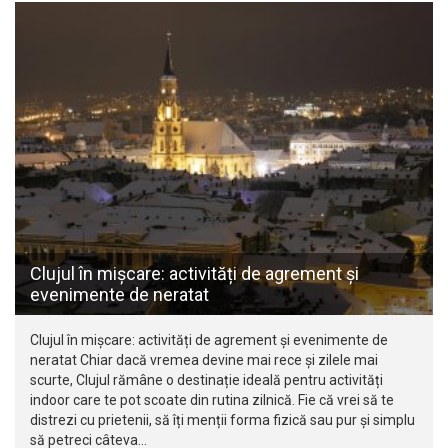
Clujul în mișcare: activități de agrement și
evenimente de neratat
Clujul în mișcare: activități de agrement și evenimente de
neratat Chiar dacă vremea devine mai rece și zilele mai
scurte, Clujul rămâne o destinație ideală pentru activități
indoor care te pot scoate din rutina zilnică. Fie că vrei să te
distrezi cu prietenii, să îți menții forma fizică sau pur și simplu
să petreci câteva…