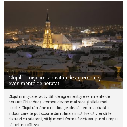
Clujul în mișcare: activități de agrement și
evenimente de neratat
Clujul în mișcare: activități de agrement și evenimente de
neratat Chiar dacă vremea devine mai rece și zilele mai
scurte, Clujul rămâne o destinație ideală pentru activități
indoor care te pot scoate din rutina zilnică. Fie că vrei să te
distrezi cu prietenii, să îți menții forma fizică sau pur și simplu
să petreci câteva…