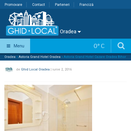
Promovare
Contact
Parteneri
Franciză
Oradea
0
°
C
Menu
Oradea
»
Astoria Grand Hotel Oradea
»
Astoria Grand Hotel Cazare Oradea Bihor
de
Ghid Local Oradea
|
iunie 2, 2016