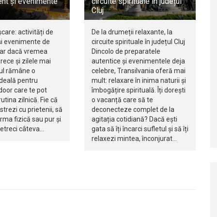
nt și evenimente
circuite spirituale în județul
Cluj
șcare: activități de
De la drumeții relaxante, la
i evenimente de
circuite spirituale în județul Cluj
iar dacă vremea
Dincolo de preparatele
rece și zilele mai
autentice și evenimentele deja
jul rămâne o
celebre, Transilvania oferă mai
ideală pentru
mult: relaxare în inima naturii și
ndoor care te pot
îmbogățire spirituală. Îți dorești
utina zilnică. Fie că
o vacanță care să te
istrezi cu prietenii, să
deconecteze complet de la
orma fizică sau pur și
agitația cotidiană? Dacă ești
petreci câteva…
gata să îți încarci sufletul și să îți
relaxezi mintea, înconjurat…