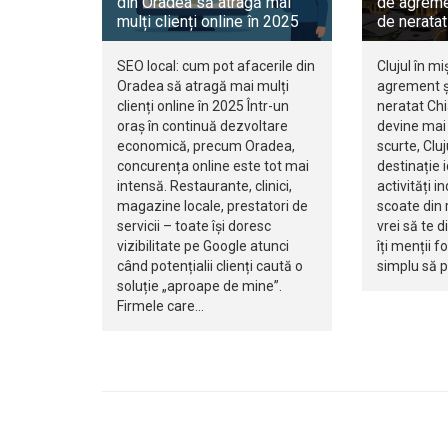
din Oradea să atragă mai
de agreme
mulți clienți online în 2025
de neratat
SEO local: cum pot afacerile din
Clujul în mi
Oradea să atragă mai mulți
agrement ș
clienți online în 2025 Într-un
neratat Ch
oraș în continuă dezvoltare
devine mai 
economică, precum Oradea,
scurte, Clu
concurența online este tot mai
destinație 
intensă. Restaurante, clinici,
activități i
magazine locale, prestatori de
scoate din r
servicii – toate își doresc
vrei să te d
vizibilitate pe Google atunci
îți menții f
când potențialii clienți caută o
simplu să 
soluție „aproape de mine”.
Firmele care…