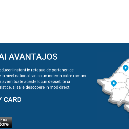
AI AVANTAJOS
reduceri instant in reteaua de parteneri ce
e la nivel national, vin ca un indemn catre romani
a avem toate aceste locuri deosebite si
istice, si sa le descopere in mod direct.
Y CARD