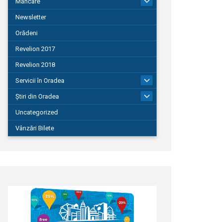
Mâncare
22
Newsletter
Orădeni
Revelion 2017
Revelion 2018
Servicii în Oradea
104
Știri din Oradea
1.127
Uncategorized
Vânzări Bilete