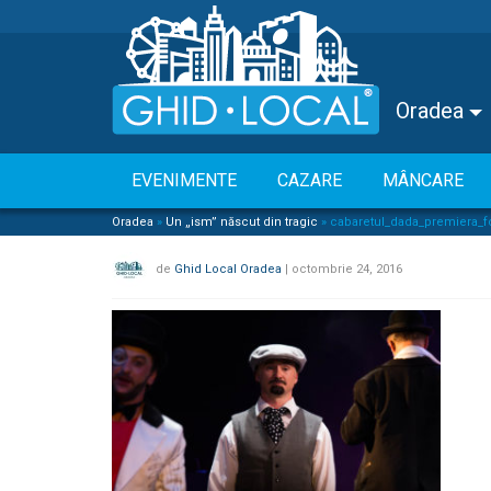
Oradea
EVENIMENTE
CAZARE
MÂNCARE
Oradea
»
Un „ism” născut din tragic
»
cabaretul_dada_premiera_fo
de
Ghid Local Oradea
|
octombrie 24, 2016