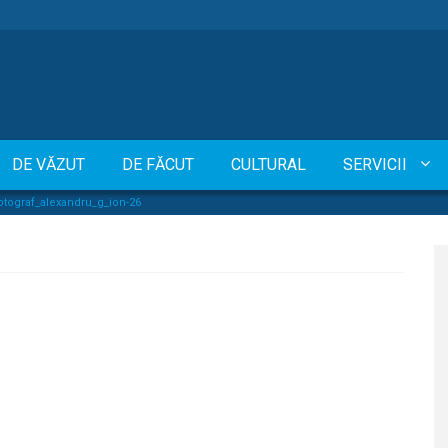
DE VĂZUT
DE FĂCUT
CULTURAL
SERVICII
tograf_alexandru_g_ion-26