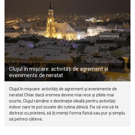
Clujul în mișcare: activități de agrement și
evenimente de neratat
Clujul în mișcare: activități de agrement și evenimente de
neratat Chiar dacă vremea devine mai rece și zilele mai
scurte, Clujul rămâne o destinație ideală pentru activități
indoor care te pot scoate din rutina zilnică. Fie că vrei să te
distrezi cu prietenii, să îți menții forma fizică sau pur și simplu
să petreci câteva…