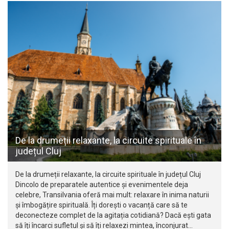
De la drumeții relaxante, la circuite spirituale în
județul Cluj
De la drumeții relaxante, la circuite spirituale în județul Cluj
Dincolo de preparatele autentice și evenimentele deja
celebre, Transilvania oferă mai mult: relaxare în inima naturii
și îmbogățire spirituală. Îți dorești o vacanță care să te
deconecteze complet de la agitația cotidiană? Dacă ești gata
să îți încarci sufletul și să îți relaxezi mintea, înconjurat…