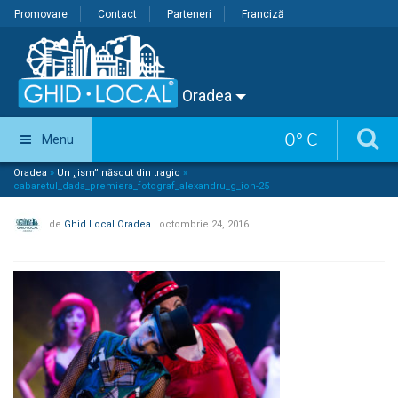
Promovare
Contact
Parteneri
Franciză
Oradea
0
°
C
Menu
Oradea
»
Un „ism” născut din tragic
»
cabaretul_dada_premiera_fotograf_alexandru_g_ion-25
de
Ghid Local Oradea
|
octombrie 24, 2016