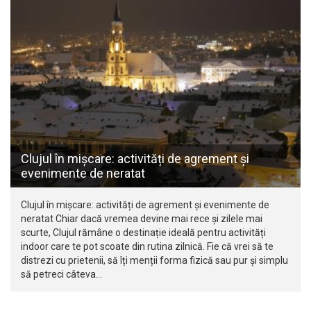
Clujul în mișcare: activități de agrement și
evenimente de neratat
Clujul în mișcare: activități de agrement și evenimente de
neratat Chiar dacă vremea devine mai rece și zilele mai
scurte, Clujul rămâne o destinație ideală pentru activități
indoor care te pot scoate din rutina zilnică. Fie că vrei să te
distrezi cu prietenii, să îți menții forma fizică sau pur și simplu
să petreci câteva…