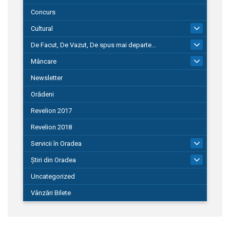
Concurs
Cultural
101
De Facut, De Vazut, De spus mai departe…
580
Mâncare
22
Newsletter
Orădeni
Revelion 2017
Revelion 2018
Servicii în Oradea
104
Știri din Oradea
1.127
Uncategorized
Vânzări Bilete