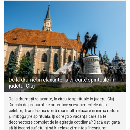
De la drumeții relaxante, la circuite spirituale în
județul Cluj
De la drumeții relaxante, la circuite spirituale în județul Cluj
Dincolo de preparatele autentice și evenimentele deja
celebre, Transilvania oferă mai mult: relaxare în inima naturii
și îmbogățire spirituală. Îți dorești o vacanță care să te
deconecteze complet de la agitația cotidiană? Dacă ești gata
să îți încarci sufletul și să îți relaxezi mintea, înconjurat…