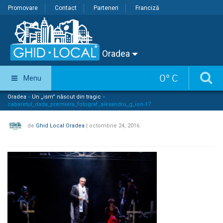
Promovare
Contact
Parteneri
Franciză
Oradea
0
°
C
Menu
Oradea
»
Un „ism” născut din tragic
»
cabaretul_dada_premiera_fotograf_alexandru_g_ion-17
de
Ghid Local Oradea
|
octombrie 24, 2016