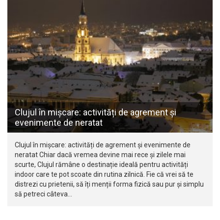
Clujul în mișcare: activități de agrement și
evenimente de neratat
Clujul în mișcare: activități de agrement și evenimente de
neratat Chiar dacă vremea devine mai rece și zilele mai
scurte, Clujul rămâne o destinație ideală pentru activități
indoor care te pot scoate din rutina zilnică. Fie că vrei să te
distrezi cu prietenii, să îți menții forma fizică sau pur și simplu
să petreci câteva…