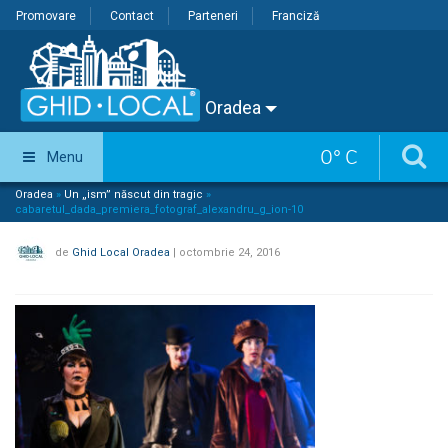
Promovare
Contact
Parteneri
Franciză
Oradea
0
°
C
Menu
Oradea
»
Un „ism” născut din tragic
»
cabaretul_dada_premiera_fotograf_alexandru_g_ion-10
de
Ghid Local Oradea
|
octombrie 24, 2016