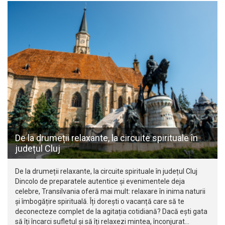
De la drumeții relaxante, la circuite spirituale în
județul Cluj
De la drumeții relaxante, la circuite spirituale în județul Cluj
Dincolo de preparatele autentice și evenimentele deja
celebre, Transilvania oferă mai mult: relaxare în inima naturii
și îmbogățire spirituală. Îți dorești o vacanță care să te
deconecteze complet de la agitația cotidiană? Dacă ești gata
să îți încarci sufletul și să îți relaxezi mintea, înconjurat…