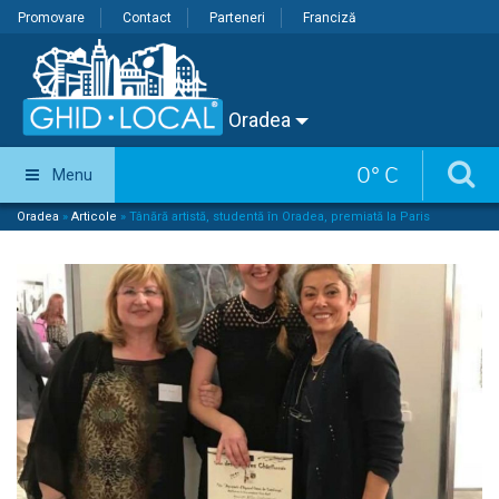
Promovare
Contact
Parteneri
Franciză
Oradea
0
°
C
Menu
Oradea
»
Articole
»
Tânără artistă, studentă în Oradea, premiată la Paris