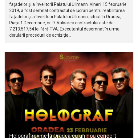
fațadelor și a învelitorii Palatului Ullmann. Vineri, 15 februarie
2019, a fost semnat contractul de lucrări pentru reabilitarea
fațadelor și a învelitorii Palatului Ullmann, situat în Oradea,
Piața 1 Decembrie, nr. 9. Valoarea contractului este de
7.213.517,54 lei fără TVA. Executantul desemnat în urma
derulării procedurii de achiziție…
Holograf revine la Oradea cu un nou concert