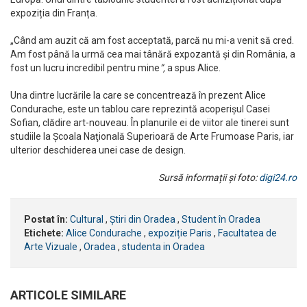
expoziția din Franța.
„Când am auzit că am fost acceptată, parcă nu mi-a venit să cred.
Am fost până la urmă cea mai tânără expozantă şi din România, a
fost un lucru incredibil pentru mine
”,
a spus Alice.
Una dintre lucrările la care se concentrează în prezent Alice
Condurache, este un tablou care reprezintă acoperişul Casei
Sofian, clădire art-nouveau. În planurile ei de viitor ale tinerei sunt
studiile la Şcoala Naţională Superioară de Arte Frumoase Paris, iar
ulterior deschiderea unei case de design.
Sursă informații și foto:
digi24.ro
Postat în:
Cultural
,
Știri din Oradea
,
Student în Oradea
Etichete:
Alice Condurache
,
expoziție Paris
,
Facultatea de
Arte Vizuale
,
Oradea
,
studenta in Oradea
ARTICOLE SIMILARE