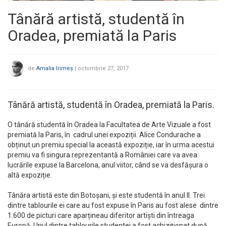
Tânără artistă, studentă în
Oradea, premiată la Paris
de
Amalia Irimeș
|
octombrie 27, 2017
Tânără artistă, studentă în Oradea, premiată la Paris.
O tânără studentă în Oradea la Facultatea de Arte Vizuale a fost
premiată la Paris, în cadrul unei expoziții. Alice Condurache a
obținut un premiu special la această expoziție, iar în urma acestui
premiu va fi singura reprezentantă a României care va avea
lucrările expuse la Barcelona, anul viitor, când se va desfășura o
altă expoziție.
Tânăra artistă este din Botoșani, și este studentă în anul II. Trei
dintre tablourile ei care au fost expuse în Paris au fost alese dintre
1.600 de picturi care aparțineau diferitor artiști din întreaga
Europă. Unul dintre tablourile studentei a fost achiziționat după