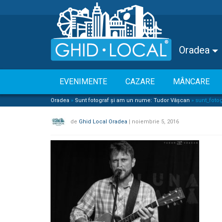
Oradea
EVENIMENTE
CAZARE
MÂNCARE
Oradea
»
Sunt fotograf și am un nume: Tudor Vâșcan
»
sunt_foto
de
Ghid Local Oradea
|
noiembrie 5, 2016