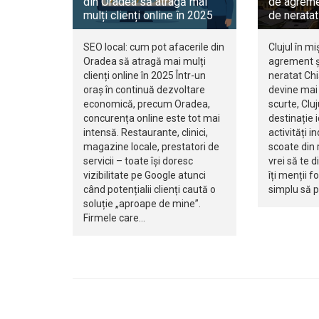
din Oradea să atragă mai
de agreme
mulți clienți online în 2025
de neratat
SEO local: cum pot afacerile din
Clujul în mi
Oradea să atragă mai mulți
agrement ș
clienți online în 2025 Într-un
neratat Ch
oraș în continuă dezvoltare
devine mai 
economică, precum Oradea,
scurte, Clu
concurența online este tot mai
destinație 
intensă. Restaurante, clinici,
activități i
magazine locale, prestatori de
scoate din r
servicii – toate își doresc
vrei să te d
vizibilitate pe Google atunci
îți menții f
când potențialii clienți caută o
simplu să 
soluție „aproape de mine”.
Firmele care…