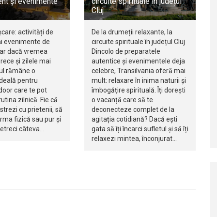
nt și evenimente
circuite spirituale în județul
Cluj
șcare: activități de
De la drumeții relaxante, la
i evenimente de
circuite spirituale în județul Cluj
iar dacă vremea
Dincolo de preparatele
rece și zilele mai
autentice și evenimentele deja
jul rămâne o
celebre, Transilvania oferă mai
ideală pentru
mult: relaxare în inima naturii și
ndoor care te pot
îmbogățire spirituală. Îți dorești
utina zilnică. Fie că
o vacanță care să te
istrezi cu prietenii, să
deconecteze complet de la
orma fizică sau pur și
agitația cotidiană? Dacă ești
petreci câteva…
gata să îți încarci sufletul și să îți
relaxezi mintea, înconjurat…