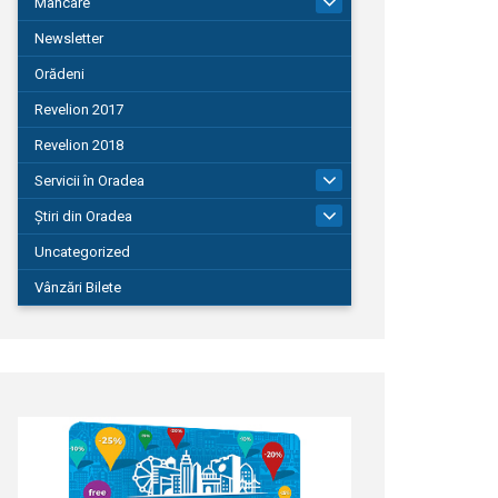
Mâncare
22
Newsletter
Orădeni
Revelion 2017
Revelion 2018
Servicii în Oradea
104
Știri din Oradea
1.127
Uncategorized
Vânzări Bilete