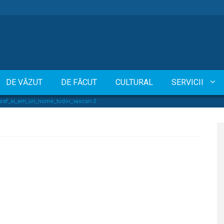
DE VĂZUT
DE FĂCUT
CULTURAL
SERVICII
graf_si_am_un_nume_tudor_vascan-2