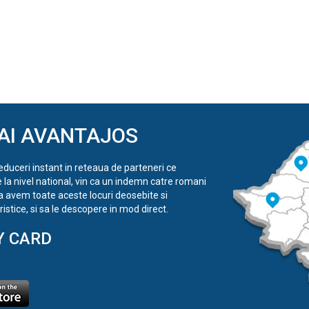
AI AVANTAJOS
reduceri instant in reteaua de parteneri ce
e la nivel national, vin ca un indemn catre romani
a avem toate aceste locuri deosebite si
istice, si sa le descopere in mod direct.
Y CARD