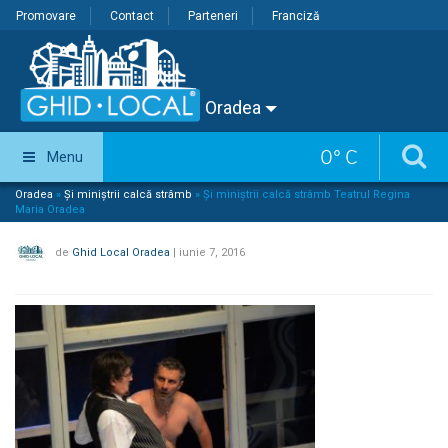
Promovare
Contact
Parteneri
Franciză
Oradea
0
°
C
Menu
Oradea
»
Și miniștrii calcă strâmb
»
Și miniștrii calcă strâmb Teatrul Regina
Maria Oradea
de
Ghid Local Oradea
|
iunie 7, 2016