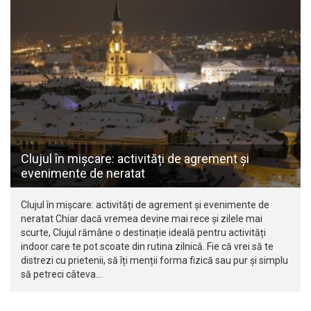
Clujul în mișcare: activități de agrement și
evenimente de neratat
Clujul în mișcare: activități de agrement și evenimente de
neratat Chiar dacă vremea devine mai rece și zilele mai
scurte, Clujul rămâne o destinație ideală pentru activități
indoor care te pot scoate din rutina zilnică. Fie că vrei să te
distrezi cu prietenii, să îți menții forma fizică sau pur și simplu
să petreci câteva…