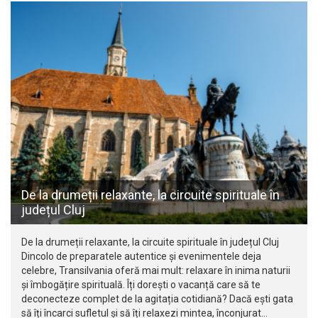
De la drumeții relaxante, la circuite spirituale în
județul Cluj
De la drumeții relaxante, la circuite spirituale în județul Cluj
Dincolo de preparatele autentice și evenimentele deja
celebre, Transilvania oferă mai mult: relaxare în inima naturii
și îmbogățire spirituală. Îți dorești o vacanță care să te
deconecteze complet de la agitația cotidiană? Dacă ești gata
să îți încarci sufletul și să îți relaxezi mintea, înconjurat…