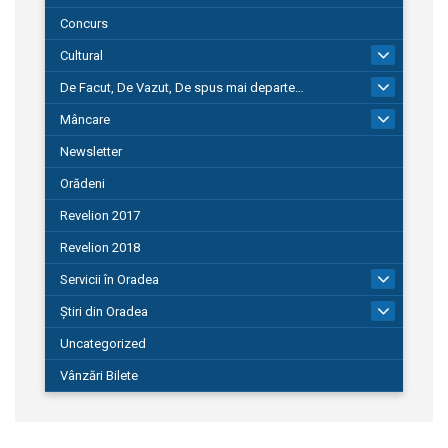
Concurs
Cultural
101
De Facut, De Vazut, De spus mai departe…
580
Mâncare
22
Newsletter
Orădeni
Revelion 2017
Revelion 2018
Servicii în Oradea
104
Știri din Oradea
1.127
Uncategorized
Vânzări Bilete