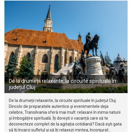
De la drumeții relaxante, la circuite spirituale în
județul Cluj
De la drumeții relaxante, la circuite spirituale în județul Cluj
Dincolo de preparatele autentice și evenimentele deja
celebre, Transilvania oferă mai mult: relaxare în inima naturii
și îmbogățire spirituală. Îți dorești o vacanță care să te
deconecteze complet de la agitația cotidiană? Dacă ești gata
să îți încarci sufletul și să îți relaxezi mintea, înconjurat…