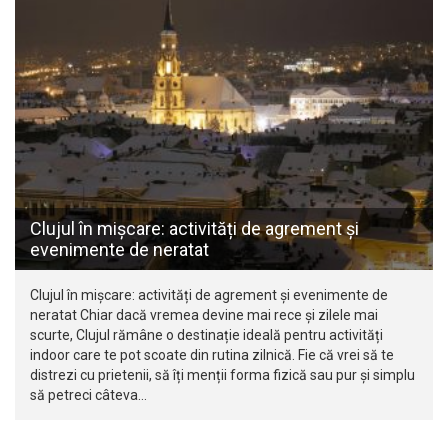
Clujul în mișcare: activități de agrement și
evenimente de neratat
Clujul în mișcare: activități de agrement și evenimente de
neratat Chiar dacă vremea devine mai rece și zilele mai
scurte, Clujul rămâne o destinație ideală pentru activități
indoor care te pot scoate din rutina zilnică. Fie că vrei să te
distrezi cu prietenii, să îți menții forma fizică sau pur și simplu
să petreci câteva…