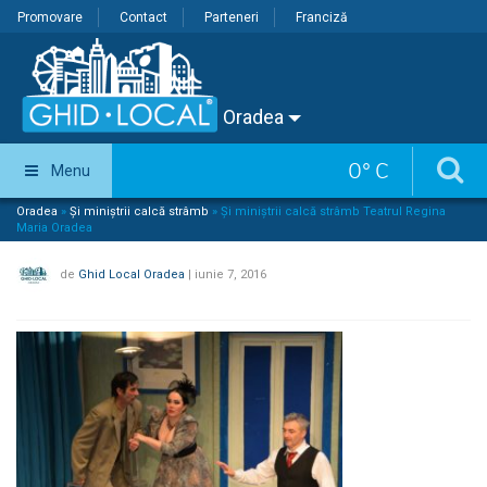
Promovare
Contact
Parteneri
Franciză
Oradea
0
°
C
Menu
Oradea
»
Și miniștrii calcă strâmb
»
Și miniștrii calcă strâmb Teatrul Regina
Maria Oradea
de
Ghid Local Oradea
|
iunie 7, 2016