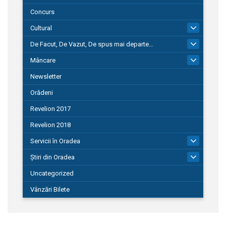
Concurs
Cultural
101
De Facut, De Vazut, De spus mai departe…
580
Mâncare
22
Newsletter
Orădeni
Revelion 2017
Revelion 2018
Servicii în Oradea
104
Știri din Oradea
1.127
Uncategorized
Vânzări Bilete